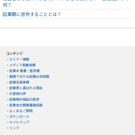
何？
起業期に苦労することとは？
コンテンツ
・
セミナー情報
・
メディア掲載実績
・
起業本 著書・監修書
・
動画で分かる起業必須知識
・
起業支援実績
・
起業家に選ばれる理由
・
お客様の声
・
起業無料相談の感想
・
起業独立開業基礎知識
・
よくあるご質問
・
ダウンロード
・
サイトマップ
・
リンク