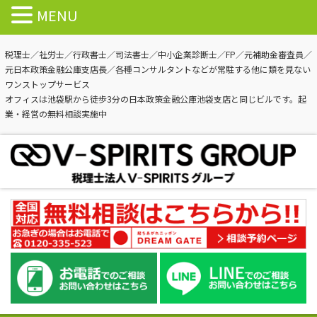
MENU
税理士／社労士／行政書士／司法書士／中小企業診断士／FP／元補助金審査員／
元日本政策金融公庫支店長／各種コンサルタントなどが常駐する他に類を見ない
ワンストップサービス
オフィスは池袋駅から徒歩3分の日本政策金融公庫池袋支店と同じビルです。起
業・経営の無料相談実施中