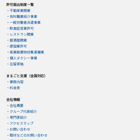
許可届出制度一覧
・
不動産業開業
・
有料職業紹介事業
・
一般労働者派遣事業
・
飲食店営業許可
・
レストラン開業
・
居酒屋開業
・
建設業許可
・
産業廃棄物収集運搬業
・
個人タクシー事業
・
在留資格
まるごと支援（全国対応）
・
業務内容
・
料金表
会社情報
・
会社概要
・
グループ代表紹介
・
専門家紹介
・
アクセスマップ
・
お問い合わせ
・
取材などのお問い合わせ