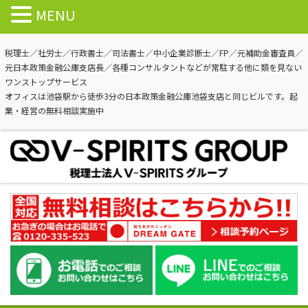
MENU
税理士／社労士／行政書士／司法書士／中小企業診断士／FP／元補助金審査員／
元日本政策金融公庫支店長／各種コンサルタントなどが常駐する他に類を見ない
ワンストップサービス
オフィスは池袋駅から徒歩3分の日本政策金融公庫池袋支店と同じビルです。起
業・経営の無料相談実施中