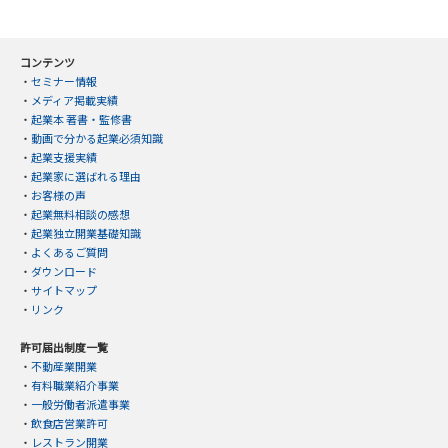
コンテンツ
・
セミナー情報
・
メディア掲載実績
・
起業本 著書・監修書
・
動画で分かる起業必須知識
・
起業支援実績
・
起業家に選ばれる理由
・
お客様の声
・
起業無料相談の感想
・
起業独立開業基礎知識
・
よくあるご質問
・
ダウンロード
・
サイトマップ
・
リンク
許可届出制度一覧
・
不動産業開業
・
有料職業紹介事業
・
一般労働者派遣事業
・
飲食店営業許可
・
レストラン開業