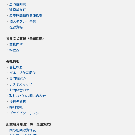
・
居酒屋開業
・
建設業許可
・
産業廃棄物収集運搬業
・
個人タクシー事業
・
在留資格
まるごと支援（全国対応）
・
業務内容
・
料金表
会社情報
・
会社概要
・
グループ代表紹介
・
専門家紹介
・
アクセスマップ
・
お問い合わせ
・
取材などのお問い合わせ
・
提携先募集
・
採用情報
・
プライバシーポリシー
創業融資 制度一覧（全国対応）
・
国の創業融資制度