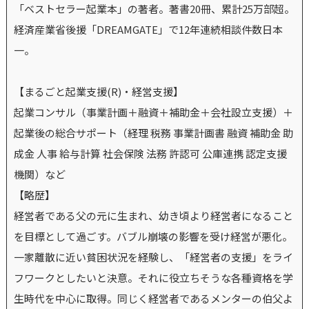
「ベストセラー起業本」の著者。著書20冊、累計25万部超。
経済産業省後援「DREAMGATE」で12年連続相談件数日本
一。
【まるごと起業支援(R)・経営支援】
起業コンサル（事業計画＋融資＋補助金＋会社設立支援）＋
起業後の総合サポート（経理 税務 事業計画書 融資 補助金 助
成金 人事 給与計算 社会保険 法務 許認可 公庫連携 認定支援
機関）など
【略歴】
経営者である父の元に生まれ、幼き頃より経営者になること
を目標として過ごす。バブル崩壊の影響を受け経営が悪化。
一家離散に近い貧困状況を経験し、「経営者の支援」をライ
フワークとしたいと決意。それに役立ちそうな各種資格を学
生時代を中心に取得。同じく経営者であるメンターの伯父よ