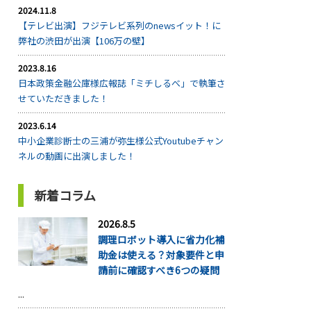
2024.11.8
【テレビ出演】フジテレビ系列のnewsイット！に
弊社の渋田が出演【106万の壁】
2023.8.16
日本政策金融公庫様広報誌「ミチしるべ」で執筆さ
せていただきました！
2023.6.14
中小企業診断士の三浦が弥生様公式Youtubeチャン
ネルの動画に出演しました！
新着コラム
2026.8.5
調理ロボット導入に省力化補
助金は使える？対象要件と申
請前に確認すべき6つの疑問
...