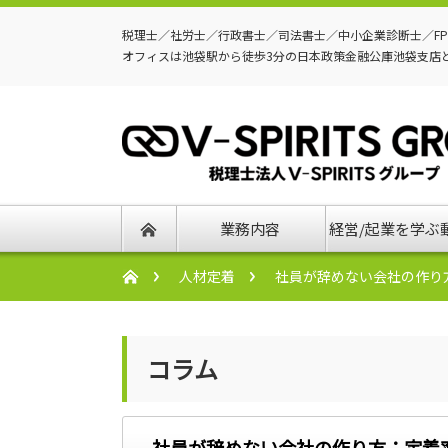
税理士／社労士／行政書士／司法書士／中小企業診断士／F
オフィスは池袋駅から徒歩3分の日本政策金融公庫池袋支店
業務内容
経営/起業を学ぶ
人材定着
社員が辞めない会社の作り
コラム
社員が辞めない会社の作り方：定着