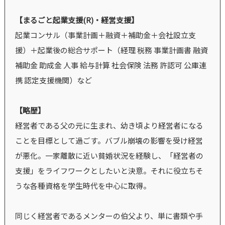
【まるごと起業支援(R)・経営支援】
起業コンサル（事業計画＋融資＋補助金＋会社設立支
援）＋起業後の総合サポート（経理 税務 事業計画書 融資
補助金 助成金 人事 給与計算 社会保険 法務 許認可 公庫連
携 認定支援機関）など
【略歴】
経営者である父の元に生まれ、幼き頃より経営者になる
ことを目標として過ごす。バブル崩壊の影響を受け経営
が悪化。一家離散に近い貧婚状況を経験し、「経営者の
支援」をライフワークとしたいと決意。それに役立ちそ
うな各種資格を学生時代を中心に取得。
同じく経営者であるメンターの伯父より、単に書類や手