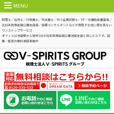
MENU
税理士／社労士／行政書士／司法書士／中小企業診断士／FP／元補助金審査員／
元日本政策金融公庫支店長／各種コンサルタントなどが常駐する他に類を見ない
ワンストップサービス
オフィスは池袋駅から徒歩3分の日本政策金融公庫池袋支店と同じビルです。起
業・経営の無料相談実施中