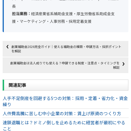
長
担当業務：
経済産業省系補助金支援・厚生労働省系助成金支
援・マーケティング・人事労務・採用定着支援
創業補助金2026完全ガイド｜使える補助金の種類・申請方法・採択ポイント
を解説
創業補助金は法人成りでも使える？申請できる制度・注意点・タイミングを
解説
関連記事
人手不足倒産を回避する5つの対策：採用・定着・省力化・資金
繰り
人件費高騰に苦しむ中小企業の対策：賃上げ原資のつくり方
連鎖退職とは？ドミノ倒しを止めるために経営者が最初にやる
こと