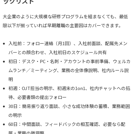
ックリスト
大企業のように大規模な研修プログラムを組まなくても、最低
限以下が揃っていれば早期離職の主要因はカバーできます。
入社前：フォロー連絡（月1回）、入社前面談、配属先メン
バーとの顔合わせ、入社初日のスケジュール共有
初日：デスク・PC・名刺・アカウントの事前準備、ウェルカ
ムランチ／ミーティング、業務の全体像説明、社内ルール説
明
初週：OJT担当の明示、初週末の1on1、社内チャットへの招
待、必要書類の提出フォロー
30日：簡易振り返り面談、小さな成功体験の蓄積、業務範囲
の明示
60日：中間面談、フィードバックの相互確認、必要なら配
属・業務の微調整