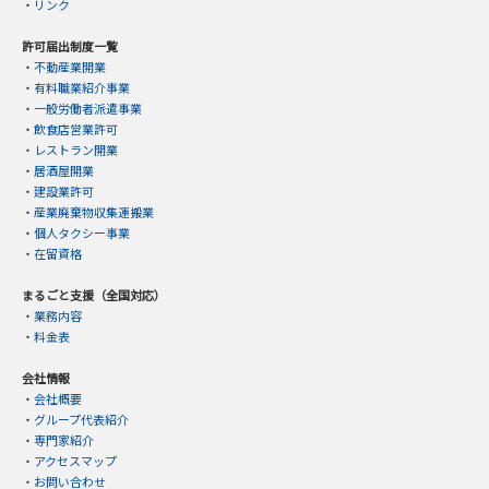
・
リンク
許可届出制度一覧
・
不動産業開業
・
有料職業紹介事業
・
一般労働者派遣事業
・
飲食店営業許可
・
レストラン開業
・
居酒屋開業
・
建設業許可
・
産業廃棄物収集運搬業
・
個人タクシー事業
・
在留資格
まるごと支援（全国対応）
・
業務内容
・
料金表
会社情報
・
会社概要
・
グループ代表紹介
・
専門家紹介
・
アクセスマップ
・
お問い合わせ