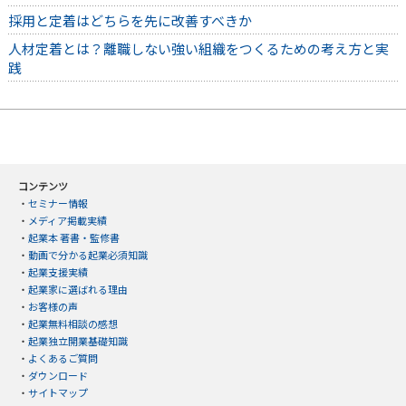
採用と定着はどちらを先に改善すべきか
人材定着とは？離職しない強い組織をつくるための考え方と実
践
コンテンツ
・
セミナー情報
・
メディア掲載実績
・
起業本 著書・監修書
・
動画で分かる起業必須知識
・
起業支援実績
・
起業家に選ばれる理由
・
お客様の声
・
起業無料相談の感想
・
起業独立開業基礎知識
・
よくあるご質問
・
ダウンロード
・
サイトマップ