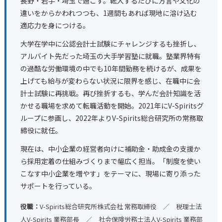
長野・岩手・埼玉で過ごす。転入するたびに方言や文化の
違いをからかわれつつも、1週間もあれば現地に溶け込む
適応力を身につける。
大学在学中に公認会計士試験にチャレンジするも挫折し、
アルバイト先だった埼玉の大手学習塾に就職。塾業界特有
の過酷な労働環境の中でも10年間勤務を続けるが、成果を
上げても給与が変わらない状況に限界を感じ、在職中に会
計士試験に再挑戦。再び挫折するも、学んだ会計知識を活
かせる職場を求めて転職活動を開始。2021年にV-Spiritsグ
ループに参画し、2022年よりV-Spirits総合研究所の常務取
締役に就任。
現在は、中小企業の経営者向けに補助金・助成金の支援か
ら採用定着の仕組みづくりまで幅広く担当。「制度を使い
こなす中小企業を増やす」をテーマに、現場に寄り添った
サポートを行っている。
役職：
V-Spirits総合研究所株式会社 常務取締役 ／ 税理士法
人V-Spirits 業務部長 ／ 社会保険労務士法人V-Spirits 業務部