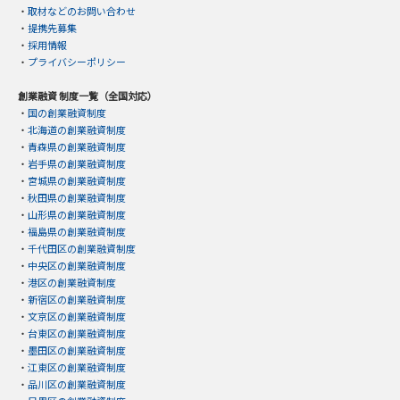
・
取材などのお問い合わせ
・
提携先募集
・
採用情報
・
プライバシーポリシー
創業融資 制度一覧（全国対応）
・
国の創業融資制度
・
北海道の創業融資制度
・
青森県の創業融資制度
・
岩手県の創業融資制度
・
宮城県の創業融資制度
・
秋田県の創業融資制度
・
山形県の創業融資制度
・
福島県の創業融資制度
・
千代田区の創業融資制度
・
中央区の創業融資制度
・
港区の創業融資制度
・
新宿区の創業融資制度
・
文京区の創業融資制度
・
台東区の創業融資制度
・
墨田区の創業融資制度
・
江東区の創業融資制度
・
品川区の創業融資制度