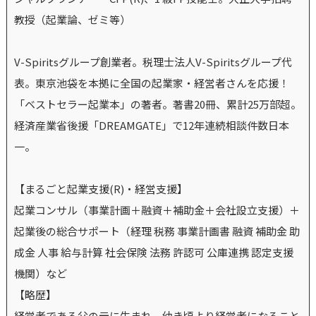
教授（起業論、ゼミ等）
V-Spiritsグループ創業者。税理士法人V-Spiritsグループ代
表。東京池袋を本拠に全国の起業家・経営者さんを応援！
「ベストセラー起業本」の著者。著書20冊、累計25万部超。
経済産業省後援「DREAMGATE」で12年連続相談件数日本
一。
【まるごと起業支援(R)・経営支援】
起業コンサル（事業計画＋融資＋補助金＋会社設立支援）＋
起業後の総合サポート（経理 税務 事業計画書 融資 補助金 助
成金 人事 給与計算 社会保険 法務 許認可 公庫連携 認定支援
機関）など
【略歴】
経営者である父の元に生まれ、幼き頃より経営者になること