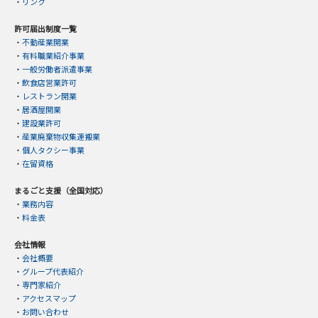
・
リンク
許可届出制度一覧
・
不動産業開業
・
有料職業紹介事業
・
一般労働者派遣事業
・
飲食店営業許可
・
レストラン開業
・
居酒屋開業
・
建設業許可
・
産業廃棄物収集運搬業
・
個人タクシー事業
・
在留資格
まるごと支援（全国対応）
・
業務内容
・
料金表
会社情報
・
会社概要
・
グループ代表紹介
・
専門家紹介
・
アクセスマップ
・
お問い合わせ