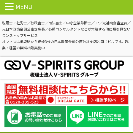
MENU
税理士／社労士／行政書士／司法書士／中小企業診断士／FP／元補助金審査員／
元日本政策金融公庫支店長／各種コンサルタントなどが常駐する他に類を見ない
ワンストップサービス
オフィスは池袋駅から徒歩3分の日本政策金融公庫池袋支店と同じビルです。起
業・経営の無料相談実施中