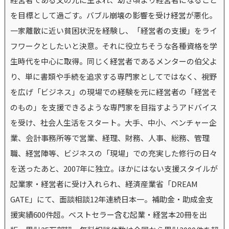
を目標として過ごす。バブル崩壊の影響を受け経営が悪化。
一家離散に近い貧困状況を経験し、「経営者の支援」をライ
フワークとしたいと決意。それに役立ちそうな各種資格を学
生時代を中心に取得。同じく経営者であるメンターの伯父よ
り、単に書類や手続を追求する専門家としてではなく、視野
を広げ「ビジネス」の現場での経験を元に経営者の「経営そ
のもの」を支援できるような専門家を目指すようアドバイス
を受け、社会人生活をスタート。大手、中小、ベンチャー企
業、会計事務所等で営業、経理、財務、人事、総務、管理
職、経営陣等、ビジネスの「現場」での充実した修行の日々
を送ったあと、2007年に独立。ほかにはない支援スタイルが
起業家・経営者に受け入れられ、経済産業省「DREAM
GATE」にて、面談相談12年連続日本一。補助金・助成金支
援実績600件超。ベストセラー含む起業・経営本20冊を出