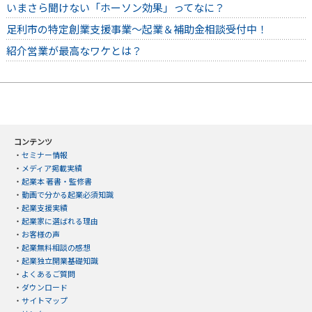
いまさら聞けない「ホーソン効果」ってなに？
足利市の特定創業支援事業～起業＆補助金相談受付中！
紹介営業が最高なワケとは？
コンテンツ
・
セミナー情報
・
メディア掲載実績
・
起業本 著書・監修書
・
動画で分かる起業必須知識
・
起業支援実績
・
起業家に選ばれる理由
・
お客様の声
・
起業無料相談の感想
・
起業独立開業基礎知識
・
よくあるご質問
・
ダウンロード
・
サイトマップ