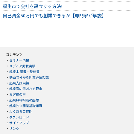
福生市で会社を設立する方法!
自己資金50万円でも創業できるか【専門家が解説】
コンテンツ
・
セミナー情報
・
メディア掲載実績
・
起業本 著書・監修書
・
動画で分かる起業必須知識
・
起業支援実績
・
起業家に選ばれる理由
・
お客様の声
・
起業無料相談の感想
・
起業独立開業基礎知識
・
よくあるご質問
・
ダウンロード
・
サイトマップ
・
リンク