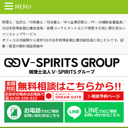
MENU
税理士／社労士／行政書士／司法書士／中小企業診断士／FP／元補助金審査員／
元日本政策金融公庫支店長／各種コンサルタントなどが常駐する他に類を見ない
ワンストップサービス
オフィスは池袋駅から徒歩3分の日本政策金融公庫池袋支店と同じビルです。起
業・経営の無料相談実施中