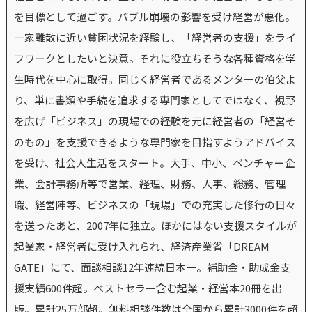
を目標として過ごす。バブル崩壊の影響を受け経営が悪化。
一家離散に近い貧困状況を経験し、「経営者の支援」をライ
フワークとしたいと決意。それに役立ちそうな各種資格を学
生時代を中心に取得。同じく経営者であるメンターの伯父よ
り、単に書類や手続を追求する専門家としてではなく、視野
を広げ「ビジネス」の現場での経験を元に経営者の「経営そ
のもの」を支援できるような専門家を目指すようアドバイス
を受け、社会人生活をスタート。大手、中小、ベンチャー企
業、会計事務所等で営業、経理、財務、人事、総務、管理
職、経営陣等、ビジネスの「現場」での充実した修行の日々
を送ったあと、2007年に独立。ほかにはない支援スタイルが
起業家・経営者に受け入れられ、経済産業省「DREAM
GATE」にて、面談相談12年連続日本一。補助金・助成金支
援実績600件超。ベストセラー含む起業・経営本20冊を出
版。累計25万部超。無料相談件数は全国から累計3000件を超