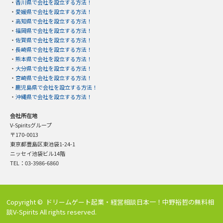
・
香川県で会社を設立する方法！
・
愛媛県で会社を設立する方法！
・
高知県で会社を設立する方法！
・
福岡県で会社を設立する方法！
・
佐賀県で会社を設立する方法！
・
長崎県で会社を設立する方法！
・
熊本県で会社を設立する方法！
・
大分県で会社を設立する方法！
・
宮崎県で会社を設立する方法！
・
鹿児島県で会社を設立する方法！
・
沖縄県で会社を設立する方法！
会社所在地
V-Spiritsグループ
〒170-0013
東京都豊島区東池袋1-24-1
ニッセイ池袋ビル14階
TEL：03-3986-6860
Copyright ©
ドリームゲート起業・経営相談日本一！中野裕哲の無料相
談V-Spirits
All rights reserved.