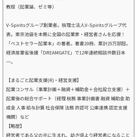
教授（起業論、ゼミ等）
V-Spiritsグループ創業者。税理士法人V-Spiritsグループ代
表。東京池袋を本拠に全国の起業家・経営者さんを応援！
「ベストセラー起業本」の著者。著書20冊、累計25万部超。
経済産業省後援「DREAMGATE」で12年連続相談件数日本
一。
【まるごと起業支援(R)・経営支援】
起業コンサル（事業計画＋融資＋補助金＋会社設立支援）＋
起業後の総合サポート（経理 税務 事業計画書 融資 補助金 助
成金 人事 給与計算 社会保険 法務 許認可 公庫連携 認定支援
機関）など
【略歴】
経営者である父の元に生まれ、幼き頃より経営者になること