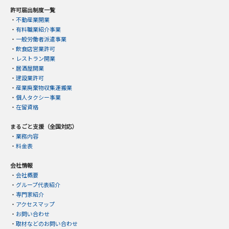
許可届出制度一覧
・
不動産業開業
・
有料職業紹介事業
・
一般労働者派遣事業
・
飲食店営業許可
・
レストラン開業
・
居酒屋開業
・
建設業許可
・
産業廃棄物収集運搬業
・
個人タクシー事業
・
在留資格
まるごと支援（全国対応）
・
業務内容
・
料金表
会社情報
・
会社概要
・
グループ代表紹介
・
専門家紹介
・
アクセスマップ
・
お問い合わせ
・
取材などのお問い合わせ