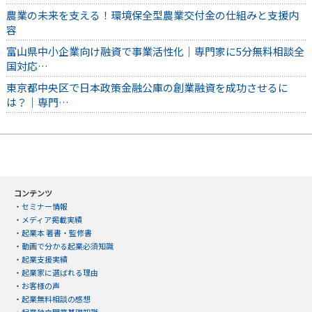
農業の未来を支える！環境保全型農業交付金の仕組みと支援内
容
富山県中小企業向け融資で事業活性化｜専門家に5分無料相談全
国対応…
東京都中央区で日本政策金融公庫の創業融資を成功させるに
は？｜専門…
コンテンツ
・
セミナー情報
・
メディア掲載実績
・
起業本 著書・監修書
・
動画で分かる起業必須知識
・
起業支援実績
・
起業家に選ばれる理由
・
お客様の声
・
起業無料相談の感想
・
起業独立開業基礎知識