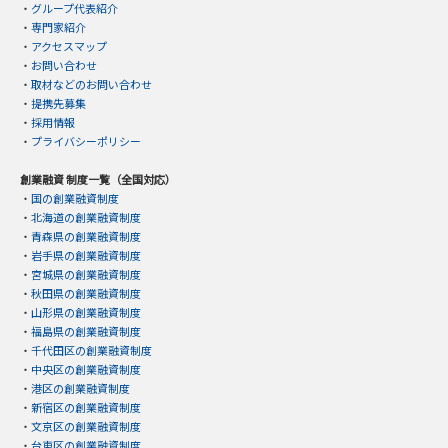
・
グループ代表紹介
・
専門家紹介
・
アクセスマップ
・
お問い合わせ
・
取材などのお問い合わせ
・
提携先募集
・
採用情報
・
プライバシーポリシー
創業融資 制度一覧（全国対応）
・
国の創業融資制度
・
北海道の創業融資制度
・
青森県の創業融資制度
・
岩手県の創業融資制度
・
宮城県の創業融資制度
・
秋田県の創業融資制度
・
山形県の創業融資制度
・
福島県の創業融資制度
・
千代田区の創業融資制度
・
中央区の創業融資制度
・
港区の創業融資制度
・
新宿区の創業融資制度
・
文京区の創業融資制度
・
台東区の創業融資制度