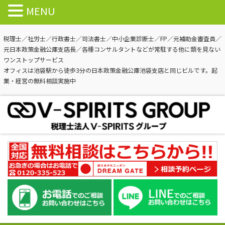
MENU
税理士／社労士／行政書士／司法書士／中小企業診断士／FP／元補助金審査員／
元日本政策金融公庫支店長／各種コンサルタントなどが常駐する他に類を見ない
ワンストップサービス
オフィスは池袋駅から徒歩3分の日本政策金融公庫池袋支店と同じビルです。起
業・経営の無料相談実施中