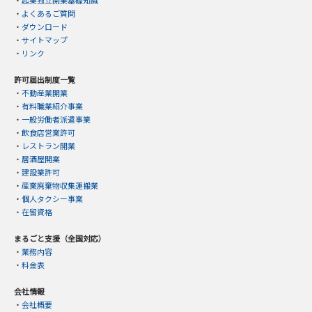
・
よくあるご質問
・
ダウンロード
・
サイトマップ
・
リンク
許可届出制度一覧
・
不動産業開業
・
有料職業紹介事業
・
一般労働者派遣事業
・
飲食店営業許可
・
レストラン開業
・
居酒屋開業
・
建設業許可
・
産業廃棄物収集運搬業
・
個人タクシー事業
・
在留資格
まるごと支援（全国対応）
・
業務内容
・
料金表
会社情報
・
会社概要