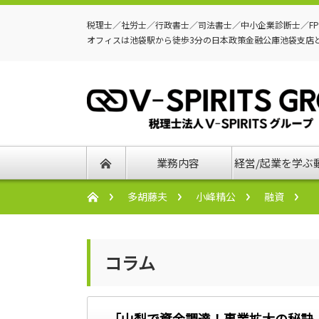
税理士／社労士／行政書士／司法書士／中小企業診断士／F
オフィスは池袋駅から徒歩3分の日本政策金融公庫池袋支店
業務内容
経営/起業を学ぶ
多胡藤夫
小峰精公
融資
コラム
「山梨で資金調達！事業拡大の秘訣