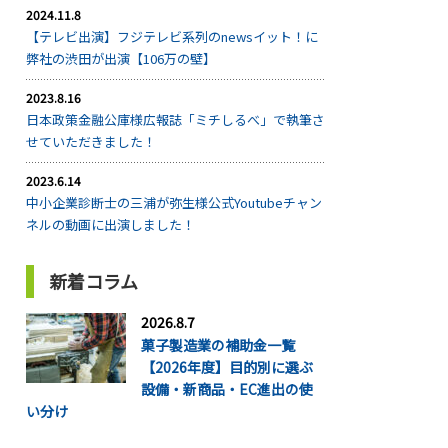
2024.11.8
【テレビ出演】フジテレビ系列のnewsイット！に
弊社の渋田が出演【106万の壁】
2023.8.16
日本政策金融公庫様広報誌「ミチしるべ」で執筆さ
せていただきました！
2023.6.14
中小企業診断士の三浦が弥生様公式Youtubeチャン
ネルの動画に出演しました！
新着コラム
2026.8.7
菓子製造業の補助金一覧
【2026年度】目的別に選ぶ
設備・新商品・EC進出の使
い分け
...