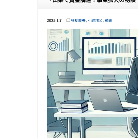
2025.1.7
多胡藤夫
,
小峰精公
,
融資