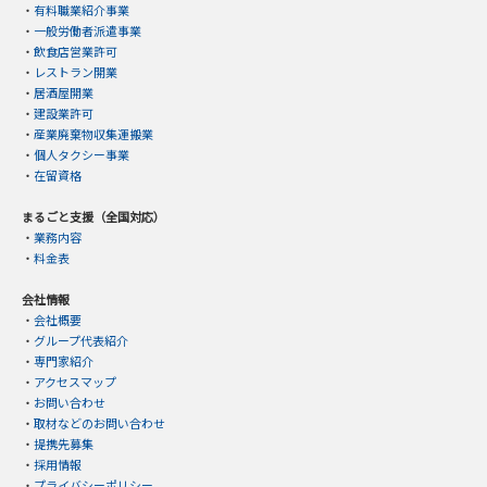
・
有料職業紹介事業
・
一般労働者派遣事業
・
飲食店営業許可
・
レストラン開業
・
居酒屋開業
・
建設業許可
・
産業廃棄物収集運搬業
・
個人タクシー事業
・
在留資格
まるごと支援（全国対応）
・
業務内容
・
料金表
会社情報
・
会社概要
・
グループ代表紹介
・
専門家紹介
・
アクセスマップ
・
お問い合わせ
・
取材などのお問い合わせ
・
提携先募集
・
採用情報
・
プライバシーポリシー