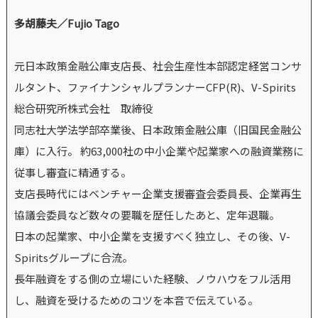
多胡藤夫／Fujio Tago
元日本政策金融公庫支店長、社会生産性本部認定経営コンサ
ルタント、ファイナンシャルプランナーCFP(R)、V-Spirits
総合研究所株式会社 取締役
同志社大学法学部卒業後、日本政策金融公庫（旧国民金融公
庫）に入行。 約63,000社の中小企業や起業家への融資業務に
従事し審査に精通する。
支店長時代にはベンチャー企業支援審査会委員長、企業再生
協議会委員など数々の要職を歴任したあと、定年退職。
日本の起業家、中小企業を支援すべく独立し、その後、V-
Spiritsグループに合流。
長年融資をする側の立場にいた経験、ノウハウをフル活用
し、融資を受けるためのコツを本音で伝えている。