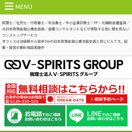
MENU
税理士／社労士／行政書士／司法書士／中小企業診断士／FP／元補助金審査員／
元日本政策金融公庫支店長／各種コンサルタントなどが常駐する他に類を見ない
ワンストップサービス
オフィスは池袋駅から徒歩3分の日本政策金融公庫池袋支店と同じビルです。起
業・経営の無料相談実施中