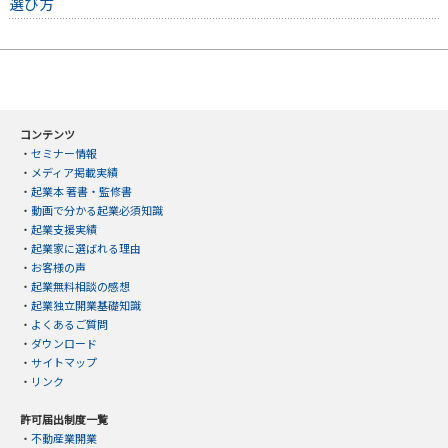
選び方
コンテンツ
・
セミナー情報
・
メディア掲載実績
・
起業本 著書・監修書
・
動画で分かる起業必須知識
・
起業支援実績
・
起業家に選ばれる理由
・
お客様の声
・
起業無料相談の感想
・
起業独立開業基礎知識
・
よくあるご質問
・
ダウンロード
・
サイトマップ
・
リンク
許可届出制度一覧
・
不動産業開業