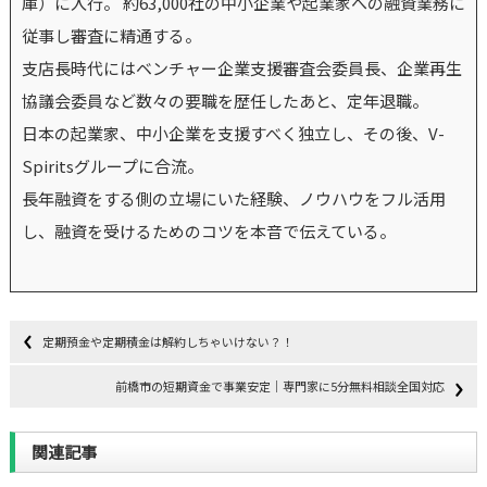
庫）に入行。 約63,000社の中小企業や起業家への融資業務に
従事し審査に精通する。
支店長時代にはベンチャー企業支援審査会委員長、企業再生
協議会委員など数々の要職を歴任したあと、定年退職。
日本の起業家、中小企業を支援すべく独立し、その後、V-
Spiritsグループに合流。
長年融資をする側の立場にいた経験、ノウハウをフル活用
し、融資を受けるためのコツを本音で伝えている。
定期預金や定期積金は解約しちゃいけない？！
前橋市の短期資金で事業安定｜専門家に5分無料相談全国対応
関連記事