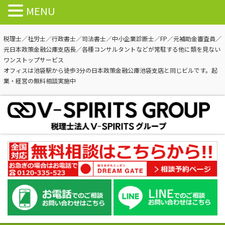
MENU
税理士／社労士／行政書士／司法書士／中小企業診断士／FP／元補助金審査員／
元日本政策金融公庫支店長／各種コンサルタントなどが常駐する他に類を見ない
ワンストップサービス
オフィスは池袋駅から徒歩3分の日本政策金融公庫池袋支店と同じビルです。起
業・経営の無料相談実施中