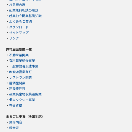
・
お客様の声
・
起業無料相談の感想
・
起業独立開業基礎知識
・
よくあるご質問
・
ダウンロード
・
サイトマップ
・
リンク
許可届出制度一覧
・
不動産業開業
・
有料職業紹介事業
・
一般労働者派遣事業
・
飲食店営業許可
・
レストラン開業
・
居酒屋開業
・
建設業許可
・
産業廃棄物収集運搬業
・
個人タクシー事業
・
在留資格
まるごと支援（全国対応）
・
業務内容
・
料金表