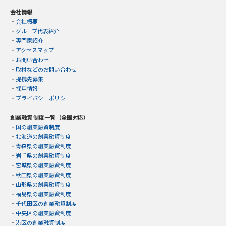
会社情報
・
会社概要
・
グループ代表紹介
・
専門家紹介
・
アクセスマップ
・
お問い合わせ
・
取材などのお問い合わせ
・
提携先募集
・
採用情報
・
プライバシーポリシー
創業融資 制度一覧（全国対応）
・
国の創業融資制度
・
北海道の創業融資制度
・
青森県の創業融資制度
・
岩手県の創業融資制度
・
宮城県の創業融資制度
・
秋田県の創業融資制度
・
山形県の創業融資制度
・
福島県の創業融資制度
・
千代田区の創業融資制度
・
中央区の創業融資制度
・
港区の創業融資制度