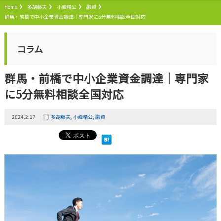
Home
多胡藤夫
小峰精公
融資
群馬・前橋で中小企業資金調達｜専門家に5分無料相談全国対応
コラム
群馬・前橋で中小企業資金調達｜専門家
に5分無料相談全国対応
2024.2.17
多胡藤夫
,
小峰精公
,
融資