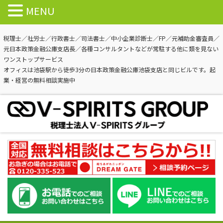
MENU
税理士／社労士／行政書士／司法書士／中小企業診断士／FP／元補助金審査員／
元日本政策金融公庫支店長／各種コンサルタントなどが常駐する他に類を見ない
ワンストップサービス
オフィスは池袋駅から徒歩3分の日本政策金融公庫池袋支店と同じビルです。起
業・経営の無料相談実施中