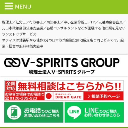
MENU
税理士／社労士／行政書士／司法書士／中小企業診断士／FP／元補助金審査員／
元日本政策金融公庫支店長／各種コンサルタントなどが常駐する他に類を見ない
ワンストップサービス
オフィスは池袋駅から徒歩3分の日本政策金融公庫池袋支店と同じビルです。起
業・経営の無料相談実施中