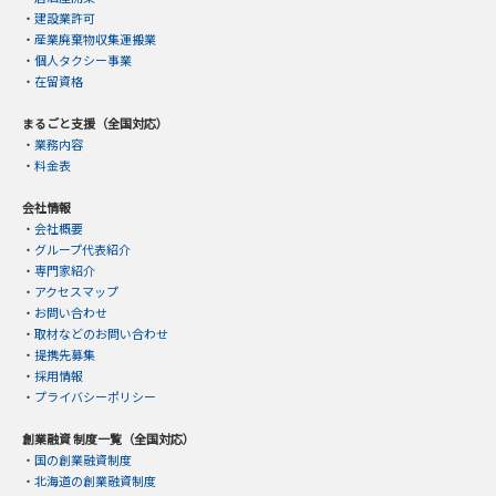
・
建設業許可
・
産業廃棄物収集運搬業
・
個人タクシー事業
・
在留資格
まるごと支援（全国対応）
・
業務内容
・
料金表
会社情報
・
会社概要
・
グループ代表紹介
・
専門家紹介
・
アクセスマップ
・
お問い合わせ
・
取材などのお問い合わせ
・
提携先募集
・
採用情報
・
プライバシーポリシー
創業融資 制度一覧（全国対応）
・
国の創業融資制度
・
北海道の創業融資制度