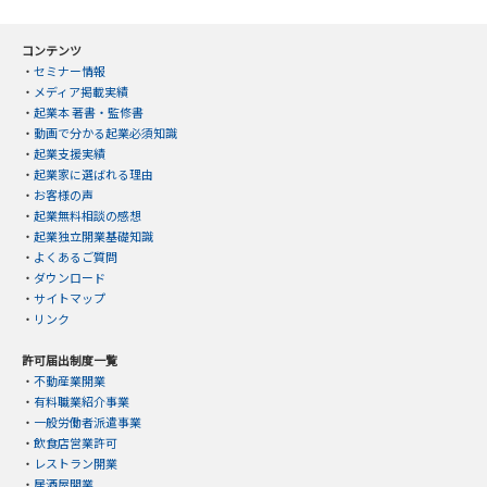
コンテンツ
・
セミナー情報
・
メディア掲載実績
・
起業本 著書・監修書
・
動画で分かる起業必須知識
・
起業支援実績
・
起業家に選ばれる理由
・
お客様の声
・
起業無料相談の感想
・
起業独立開業基礎知識
・
よくあるご質問
・
ダウンロード
・
サイトマップ
・
リンク
許可届出制度一覧
・
不動産業開業
・
有料職業紹介事業
・
一般労働者派遣事業
・
飲食店営業許可
・
レストラン開業
・
居酒屋開業