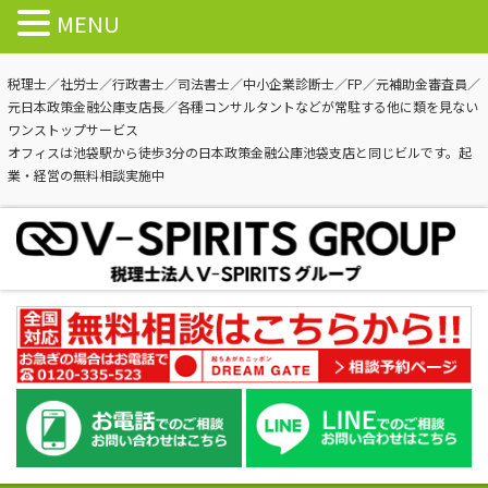
MENU
税理士／社労士／行政書士／司法書士／中小企業診断士／FP／元補助金審査員／
元日本政策金融公庫支店長／各種コンサルタントなどが常駐する他に類を見ない
ワンストップサービス
オフィスは池袋駅から徒歩3分の日本政策金融公庫池袋支店と同じビルです。起
業・経営の無料相談実施中