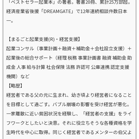
「ベストセラー起業本」の著者。著書20冊、累計25万部超。
経済産業省後援「DREAMGATE」で12年連続相談件数日本
一。
【まるごと起業支援(R)・経営支援】
起業コンサル（事業計画＋融資＋補助金＋会社設立支援）＋
起業後の総合サポート（経理 税務 事業計画書 融資 補助金 助
成金 人事 給与計算 社会保険 法務 許認可 公庫連携 認定支援
機関）など
【略歴】
経営者である父の元に生まれ、幼き頃より経営者になること
を目標として過ごす。バブル崩壊の影響を受け経営が悪化。
一家離散に近い貧困状況を経験し、「経営者の支援」をライ
フワークとしたいと決意。それに役立ちそうな各種資格を学
生時代を中心に取得。同じく経営者であるメンターの伯父よ