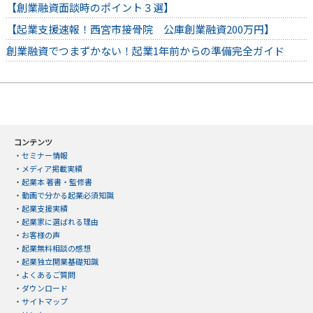
【創業融資面談時のポイント３選】
【起業支援速報！西宮市接骨院 公庫創業融資200万円】
創業融資でつまずかない！起業1年前からの準備完全ガイド
コンテンツ
・
セミナー情報
・
メディア掲載実績
・
起業本 著書・監修書
・
動画で分かる起業必須知識
・
起業支援実績
・
起業家に選ばれる理由
・
お客様の声
・
起業無料相談の感想
・
起業独立開業基礎知識
・
よくあるご質問
・
ダウンロード
・
サイトマップ