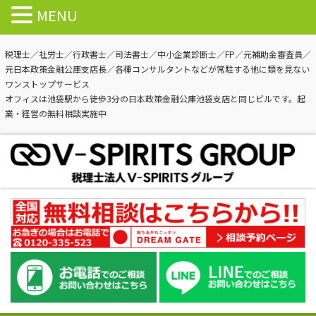
MENU
税理士／社労士／行政書士／司法書士／中小企業診断士／FP／元補助金審査員／
元日本政策金融公庫支店長／各種コンサルタントなどが常駐する他に類を見ない
ワンストップサービス
オフィスは池袋駅から徒歩3分の日本政策金融公庫池袋支店と同じビルです。起
業・経営の無料相談実施中