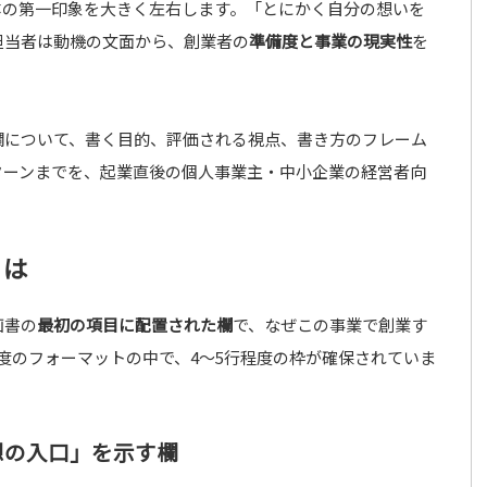
体の第一印象を大きく左右します。「とにかく自分の想いを
担当者は動機の文面から、創業者の
準備度と事業の現実性
を
欄について、書く目的、評価される視点、書き方のフレーム
ターンまでを、起業直後の個人事業主・中小企業の経営者向
とは
画書の
最初の項目に配置された欄
で、なぜこの事業で創業す
程度のフォーマットの中で、4〜5行程度の枠が確保されていま
想の入口」を示す欄