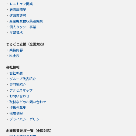
・
レストラン開業
・
居酒屋開業
・
建設業許可
・
産業廃棄物収集運搬業
・
個人タクシー事業
・
在留資格
まるごと支援（全国対応）
・
業務内容
・
料金表
会社情報
・
会社概要
・
グループ代表紹介
・
専門家紹介
・
アクセスマップ
・
お問い合わせ
・
取材などのお問い合わせ
・
提携先募集
・
採用情報
・
プライバシーポリシー
創業融資 制度一覧（全国対応）