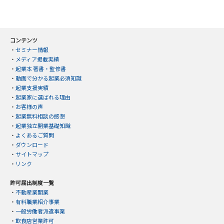
コンテンツ
・
セミナー情報
・
メディア掲載実績
・
起業本 著書・監修書
・
動画で分かる起業必須知識
・
起業支援実績
・
起業家に選ばれる理由
・
お客様の声
・
起業無料相談の感想
・
起業独立開業基礎知識
・
よくあるご質問
・
ダウンロード
・
サイトマップ
・
リンク
許可届出制度一覧
・
不動産業開業
・
有料職業紹介事業
・
一般労働者派遣事業
・
飲食店営業許可