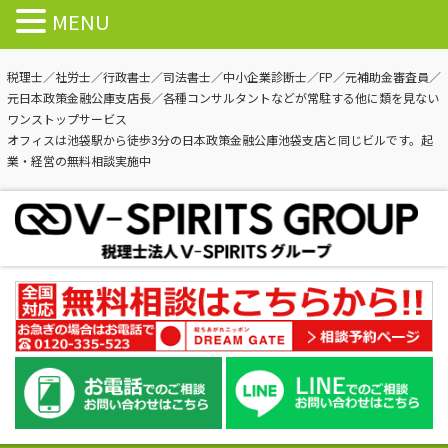
MENU
税理士／社労士／行政書士／司法書士／中小企業診断士／FP／元補助金審査員／
元日本政策金融公庫支店長／各種コンサルタントなどが常駐する他に類を見ない
ワンストップサービス
オフィスは池袋駅から徒歩3分の日本政策金融公庫池袋支店と同じビルです。起
業・経営の無料相談実施中