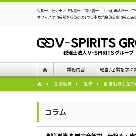
税理士／社労士／行政書士／司法書士／中小企業診断士／F
オフィスは池袋駅から徒歩3分の日本政策金融公庫池袋支店
業務内容
経営/起業を学ぶ
創業融資
融資
制度融資 創業
コラム
制度融資 創業完全解説｜仕組み・