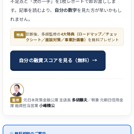
不足点と「次の一手」を1枚レポートで即お渡ししま
す。記事を読むより、
自分の数字
を見た方が早いかもし
れません。
診断後、多胡監修の
4大特典（ロードマップ／チェッ
特典
クシート／面談対策／事業計画書）
を無料プレゼント
自分の融資スコアを見る（無料）→
元日本政策金融公庫 支店長
多胡藤夫
／執筆 元朝日信用金
監修
庫 融資担当営業
小峰精公
無料相談のご案内