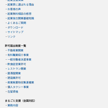
・
起業家に選ばれる理由
・
お客様の声
・
起業無料相談の感想
・
起業独立開業基礎知識
・
よくあるご質問
・
ダウンロード
・
サイトマップ
・
リンク
許可届出制度一覧
・
不動産業開業
・
有料職業紹介事業
・
一般労働者派遣事業
・
飲食店営業許可
・
レストラン開業
・
居酒屋開業
・
建設業許可
・
産業廃棄物収集運搬業
・
個人タクシー事業
・
在留資格
まるごと支援（全国対応）
・
業務内容