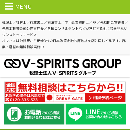
MENU
税理士／社労士／行政書士／司法書士／中小企業診断士／FP／元補助金審査員／
元日本政策金融公庫支店長／各種コンサルタントなどが常駐する他に類を見ない
ワンストップサービス
オフィスは池袋駅から徒歩3分の日本政策金融公庫池袋支店と同じビルです。起
業・経営の無料相談実施中