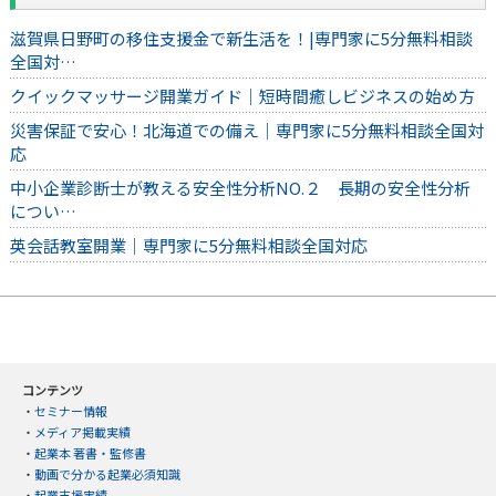
滋賀県日野町の移住支援金で新生活を！|専門家に5分無料相談
全国対…
クイックマッサージ開業ガイド｜短時間癒しビジネスの始め方
災害保証で安心！北海道での備え｜専門家に5分無料相談全国対
応
中小企業診断士が教える安全性分析NO.２ 長期の安全性分析
につい…
英会話教室開業｜専門家に5分無料相談全国対応
コンテンツ
・
セミナー情報
・
メディア掲載実績
・
起業本 著書・監修書
・
動画で分かる起業必須知識
・
起業支援実績