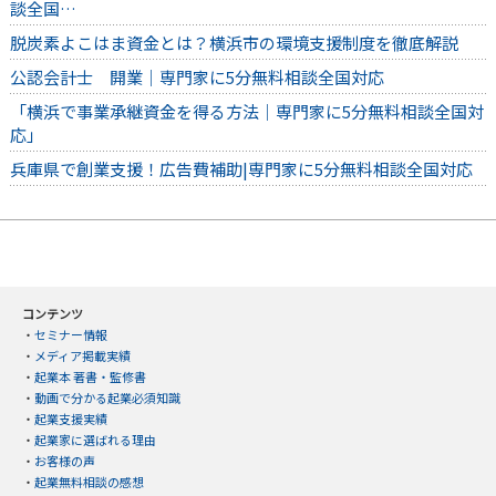
談全国…
脱炭素よこはま資金とは？横浜市の環境支援制度を徹底解説
公認会計士 開業｜専門家に5分無料相談全国対応
「横浜で事業承継資金を得る方法｜専門家に5分無料相談全国対
応」
兵庫県で創業支援！広告費補助|専門家に5分無料相談全国対応
コンテンツ
・
セミナー情報
・
メディア掲載実績
・
起業本 著書・監修書
・
動画で分かる起業必須知識
・
起業支援実績
・
起業家に選ばれる理由
・
お客様の声
・
起業無料相談の感想