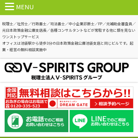
MENU
税理士／社労士／行政書士／司法書士／中小企業診断士／FP／元補助金審査員／
元日本政策金融公庫支店長／各種コンサルタントなどが常駐する他に類を見ない
ワンストップサービス
オフィスは池袋駅から徒歩3分の日本政策金融公庫池袋支店と同じビルです。起
業・経営の無料相談実施中