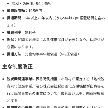
昭和・飯田川地区：45%
融資限度額：
10.5億円
償還期間：
5年以上20年以内（うち5年以内の据置期間を含み
ます）
融資利率：
無利子
担保：
民間金融機関による連帯保証が必要となり、保証料が
必要になります。
償還方法：
元金均等半年賦償還（年2回償還）
主な制度改正
脱炭素関連事業に係る特例措置：
市町村が認定する「地域脱
炭素化促進事業」及び株式会社脱炭素化支援機構が出資等を
行う民間事業者の事業について、最も高い比率、融資限度額
とする。
雇用要件の緩和：
都道府県・指定都市の雇用要件を「10人以