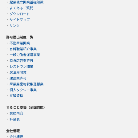
・
起業独立開業基礎知識
・
よくあるご質問
・
ダウンロード
・
サイトマップ
・
リンク
許可届出制度一覧
・
不動産業開業
・
有料職業紹介事業
・
一般労働者派遣事業
・
飲食店営業許可
・
レストラン開業
・
居酒屋開業
・
建設業許可
・
産業廃棄物収集運搬業
・
個人タクシー事業
・
在留資格
まるごと支援（全国対応）
・
業務内容
・
料金表
会社情報
・
会社概要