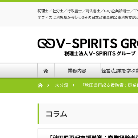
税理士／社労士／行政書士／司法書士／中小企業診断士／F
オフィスは池袋駅から徒歩3分の日本政策金融公庫池袋支店
業務内容
経営/起業を学ぶ
未分類
「秋田県再起支援融資：廃業
コラム
「秋田県再起支援融資：廃業経験者