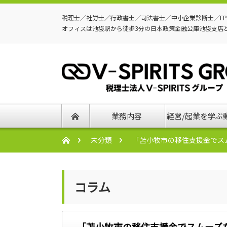
税理士／社労士／行政書士／司法書士／中小企業診断士／F
オフィスは池袋駅から徒歩3分の日本政策金融公庫池袋支店
業務内容
経営/起業を学ぶ
未分類
「苫小牧市の移住支援金でス
コラム
「苫小牧市の移住支援金でスムーズ