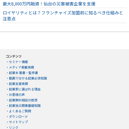
最大8,000万円融資！仙台の災害被害企業を支援
ロイヤリティとは？フランチャイズ加盟前に知るべき仕組みと
注意点
コンテンツ
・
セミナー情報
・
メディア掲載実績
・
起業本 著書・監修書
・
動画で分かる起業必須知識
・
起業支援実績
・
起業家に選ばれる理由
・
お客様の声
・
起業無料相談の感想
・
起業独立開業基礎知識
・
よくあるご質問
・
ダウンロード
・
サイトマップ
・
リンク