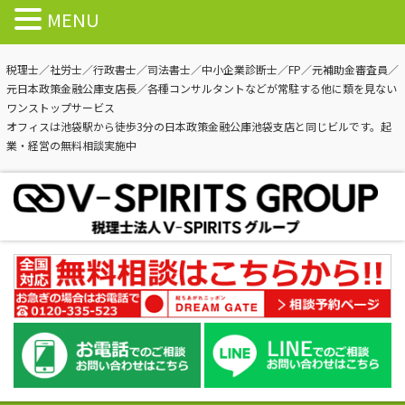
MENU
税理士／社労士／行政書士／司法書士／中小企業診断士／FP／元補助金審査員／
元日本政策金融公庫支店長／各種コンサルタントなどが常駐する他に類を見ない
ワンストップサービス
オフィスは池袋駅から徒歩3分の日本政策金融公庫池袋支店と同じビルです。起
業・経営の無料相談実施中