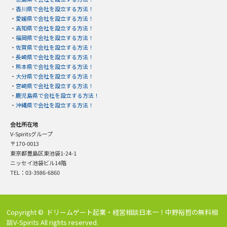
・
香川県で会社を設立する方法！
・
愛媛県で会社を設立する方法！
・
高知県で会社を設立する方法！
・
福岡県で会社を設立する方法！
・
佐賀県で会社を設立する方法！
・
長崎県で会社を設立する方法！
・
熊本県で会社を設立する方法！
・
大分県で会社を設立する方法！
・
宮崎県で会社を設立する方法！
・
鹿児島県で会社を設立する方法！
・
沖縄県で会社を設立する方法！
会社所在地
V-Spiritsグループ
〒170-0013
東京都豊島区東池袋1-24-1
ニッセイ池袋ビル14階
TEL：03-3986-6860
Copyright ©
ドリームゲート起業・経営相談日本一！中野裕哲の無料相
談V-Spirits
All rights reserved.