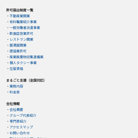
許可届出制度一覧
・
不動産業開業
・
有料職業紹介事業
・
一般労働者派遣事業
・
飲食店営業許可
・
レストラン開業
・
居酒屋開業
・
建設業許可
・
産業廃棄物収集運搬業
・
個人タクシー事業
・
在留資格
まるごと支援（全国対応）
・
業務内容
・
料金表
会社情報
・
会社概要
・
グループ代表紹介
・
専門家紹介
・
アクセスマップ
・
お問い合わせ