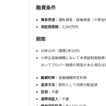
融資条件
資金使途：
運転資金・設備資金（※新会
保証限度額：
3,500万円
期間
10年以内（据置1年以内）
※申込金融機関において本保証制度融資
おいてプロパー融資の残高がある場合は
融資利率：
金融機関所定利率
返済方法：
原則として均等分割返済
担保：
不要
連帯保証人：
不要
信用保証料率：
年1.10％以内