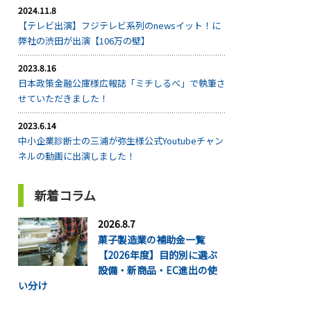
2024.11.8
【テレビ出演】フジテレビ系列のnewsイット！に
弊社の渋田が出演【106万の壁】
2023.8.16
日本政策金融公庫様広報誌「ミチしるべ」で執筆さ
せていただきました！
2023.6.14
中小企業診断士の三浦が弥生様公式Youtubeチャン
ネルの動画に出演しました！
新着コラム
2026.8.7
菓子製造業の補助金一覧
【2026年度】目的別に選ぶ
設備・新商品・EC進出の使
い分け
...