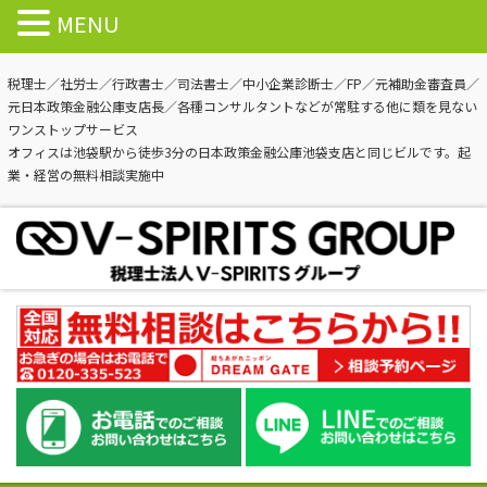
MENU
税理士／社労士／行政書士／司法書士／中小企業診断士／FP／元補助金審査員／
元日本政策金融公庫支店長／各種コンサルタントなどが常駐する他に類を見ない
ワンストップサービス
オフィスは池袋駅から徒歩3分の日本政策金融公庫池袋支店と同じビルです。起
業・経営の無料相談実施中