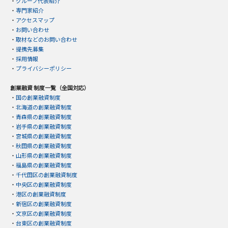
・
グループ代表紹介
・
専門家紹介
・
アクセスマップ
・
お問い合わせ
・
取材などのお問い合わせ
・
提携先募集
・
採用情報
・
プライバシーポリシー
創業融資 制度一覧（全国対応）
・
国の創業融資制度
・
北海道の創業融資制度
・
青森県の創業融資制度
・
岩手県の創業融資制度
・
宮城県の創業融資制度
・
秋田県の創業融資制度
・
山形県の創業融資制度
・
福島県の創業融資制度
・
千代田区の創業融資制度
・
中央区の創業融資制度
・
港区の創業融資制度
・
新宿区の創業融資制度
・
文京区の創業融資制度
・
台東区の創業融資制度