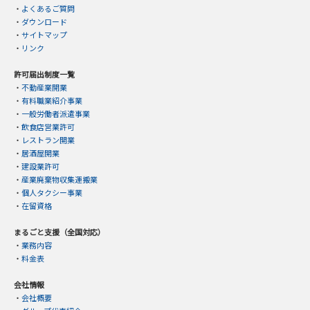
・
よくあるご質問
・
ダウンロード
・
サイトマップ
・
リンク
許可届出制度一覧
・
不動産業開業
・
有料職業紹介事業
・
一般労働者派遣事業
・
飲食店営業許可
・
レストラン開業
・
居酒屋開業
・
建設業許可
・
産業廃棄物収集運搬業
・
個人タクシー事業
・
在留資格
まるごと支援（全国対応）
・
業務内容
・
料金表
会社情報
・
会社概要