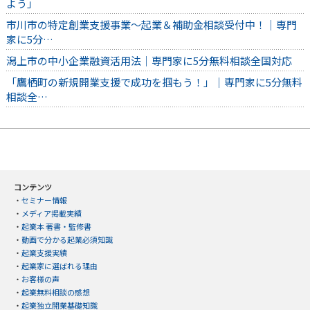
よう」
市川市の特定創業支援事業～起業＆補助金相談受付中！｜専門
家に5分…
潟上市の中小企業融資活用法｜専門家に5分無料相談全国対応
「鷹栖町の新規開業支援で成功を掴もう！」｜専門家に5分無料
相談全…
コンテンツ
・
セミナー情報
・
メディア掲載実績
・
起業本 著書・監修書
・
動画で分かる起業必須知識
・
起業支援実績
・
起業家に選ばれる理由
・
お客様の声
・
起業無料相談の感想
・
起業独立開業基礎知識