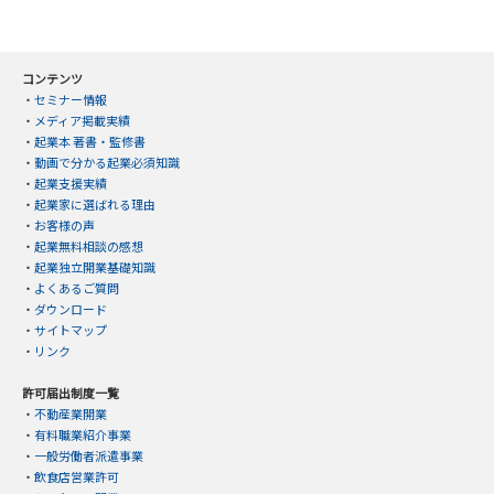
コンテンツ
・
セミナー情報
・
メディア掲載実績
・
起業本 著書・監修書
・
動画で分かる起業必須知識
・
起業支援実績
・
起業家に選ばれる理由
・
お客様の声
・
起業無料相談の感想
・
起業独立開業基礎知識
・
よくあるご質問
・
ダウンロード
・
サイトマップ
・
リンク
許可届出制度一覧
・
不動産業開業
・
有料職業紹介事業
・
一般労働者派遣事業
・
飲食店営業許可