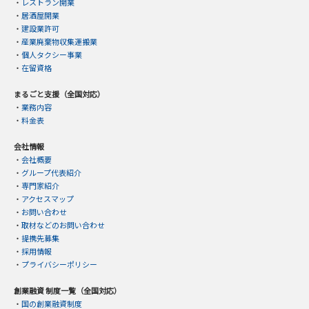
・
レストラン開業
・
居酒屋開業
・
建設業許可
・
産業廃棄物収集運搬業
・
個人タクシー事業
・
在留資格
まるごと支援（全国対応）
・
業務内容
・
料金表
会社情報
・
会社概要
・
グループ代表紹介
・
専門家紹介
・
アクセスマップ
・
お問い合わせ
・
取材などのお問い合わせ
・
提携先募集
・
採用情報
・
プライバシーポリシー
創業融資 制度一覧（全国対応）
・
国の創業融資制度