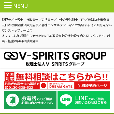
MENU
税理士／社労士／行政書士／司法書士／中小企業診断士／FP／元補助金審査員／
元日本政策金融公庫支店長／各種コンサルタントなどが常駐する他に類を見ない
ワンストップサービス
オフィスは池袋駅から徒歩3分の日本政策金融公庫池袋支店と同じビルです。起
業・経営の無料相談実施中