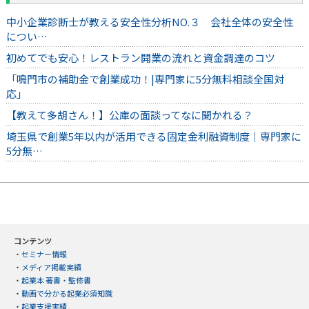
中小企業診断士が教える安全性分析NO.３ 会社全体の安全性
につい…
初めてでも安心！レストラン開業の流れと資金調達のコツ
「鳴門市の補助金で創業成功！|専門家に5分無料相談全国対
応」
【教えて多胡さん！】公庫の面談ってなに聞かれる？
埼玉県で創業5年以内が活用できる固定金利融資制度｜専門家に
5分無…
コンテンツ
・
セミナー情報
・
メディア掲載実績
・
起業本 著書・監修書
・
動画で分かる起業必須知識
・
起業支援実績