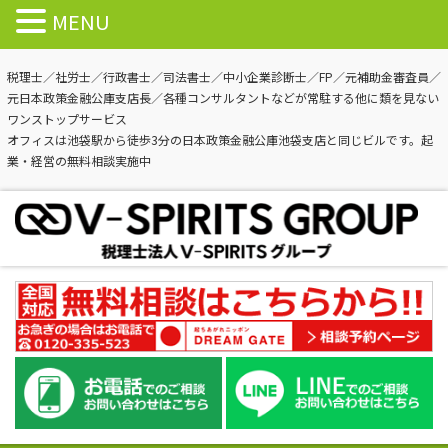
MENU
税理士／社労士／行政書士／司法書士／中小企業診断士／FP／元補助金審査員／
元日本政策金融公庫支店長／各種コンサルタントなどが常駐する他に類を見ない
ワンストップサービス
オフィスは池袋駅から徒歩3分の日本政策金融公庫池袋支店と同じビルです。起
業・経営の無料相談実施中