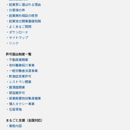
・
起業家に選ばれる理由
・
お客様の声
・
起業無料相談の感想
・
起業独立開業基礎知識
・
よくあるご質問
・
ダウンロード
・
サイトマップ
・
リンク
許可届出制度一覧
・
不動産業開業
・
有料職業紹介事業
・
一般労働者派遣事業
・
飲食店営業許可
・
レストラン開業
・
居酒屋開業
・
建設業許可
・
産業廃棄物収集運搬業
・
個人タクシー事業
・
在留資格
まるごと支援（全国対応）
・
業務内容