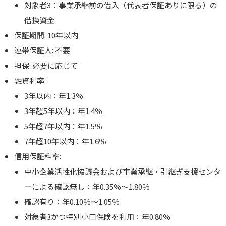
対象者3：事業承継前の借入（代表者保証ありに限る）の
借換資金
保証期間: 10年以内
連帯保証人: 不要
担保: 必要に応じて
融資利率:
3年以内：年1.3％
3年超5年以内：年1.4％
5年超7年以内：年1.5％
7年超10年以内：年1.6％
信用保証料率:
中小企業活性化協議会および事業承継・引継ぎ支援センタ
ーによる確認無し：年0.35％～1.80％
確認有り：年0.10％～1.05％
対象者3かつ特別小口保険を利用：年0.80％