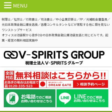
MENU
税理士／社労士／行政書士／司法書士／中小企業診断士／FP／元補助金審査員／
元日本政策金融公庫支店長／各種コンサルタントなどが常駐する他に類を見ない
ワンストップサービス
オフィスは池袋駅から徒歩3分の日本政策金融公庫池袋支店と同じビルです。起
業・経営の無料相談実施中