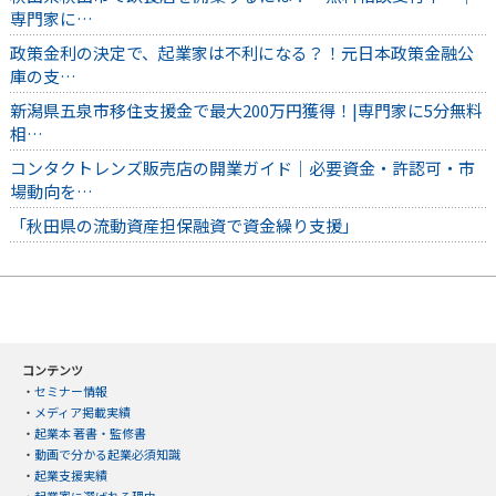
専門家に…
政策金利の決定で、起業家は不利になる？！元日本政策金融公
庫の支…
新潟県五泉市移住支援金で最大200万円獲得！|専門家に5分無料
相…
コンタクトレンズ販売店の開業ガイド｜必要資金・許認可・市
場動向を…
「秋田県の流動資産担保融資で資金繰り支援」
コンテンツ
・
セミナー情報
・
メディア掲載実績
・
起業本 著書・監修書
・
動画で分かる起業必須知識
・
起業支援実績