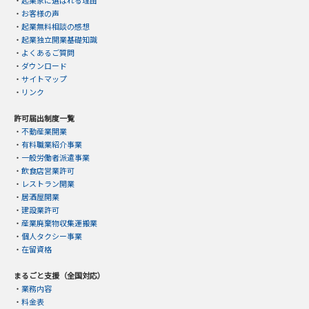
・
起業家に選ばれる理由
・
お客様の声
・
起業無料相談の感想
・
起業独立開業基礎知識
・
よくあるご質問
・
ダウンロード
・
サイトマップ
・
リンク
許可届出制度一覧
・
不動産業開業
・
有料職業紹介事業
・
一般労働者派遣事業
・
飲食店営業許可
・
レストラン開業
・
居酒屋開業
・
建設業許可
・
産業廃棄物収集運搬業
・
個人タクシー事業
・
在留資格
まるごと支援（全国対応）
・
業務内容
・
料金表