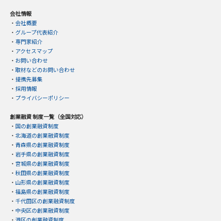
会社情報
・
会社概要
・
グループ代表紹介
・
専門家紹介
・
アクセスマップ
・
お問い合わせ
・
取材などのお問い合わせ
・
提携先募集
・
採用情報
・
プライバシーポリシー
創業融資 制度一覧（全国対応）
・
国の創業融資制度
・
北海道の創業融資制度
・
青森県の創業融資制度
・
岩手県の創業融資制度
・
宮城県の創業融資制度
・
秋田県の創業融資制度
・
山形県の創業融資制度
・
福島県の創業融資制度
・
千代田区の創業融資制度
・
中央区の創業融資制度
・
港区の創業融資制度