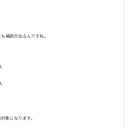
にも補助が出るんですね。
え
入
助対象になります。