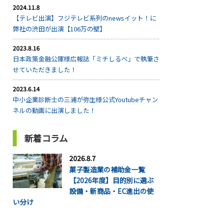
2024.11.8
【テレビ出演】フジテレビ系列のnewsイット！に
弊社の渋田が出演【106万の壁】
2023.8.16
日本政策金融公庫様広報誌「ミチしるべ」で執筆さ
せていただきました！
2023.6.14
中小企業診断士の三浦が弥生様公式Youtubeチャン
ネルの動画に出演しました！
新着コラム
2026.8.7
菓子製造業の補助金一覧
【2026年度】目的別に選ぶ
設備・新商品・EC進出の使
い分け
...