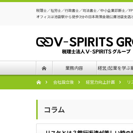
税理士／社労士／行政書士／司法書士／中小企業診断士／F
オフィスは池袋駅から徒歩3分の日本政策金融公庫池袋支店
業務内容
経営/起業を学ぶ
会社設立後
経営力向上計画
リ
コラム
リスケとは？銀行返済が苦しい時の