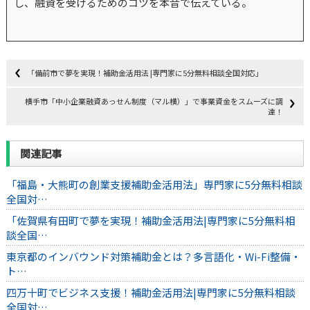
し、融資を受けるためのコツを本音で伝えている。
「備前市で夢を実現！補助金活用法 |専門家に5分無料相談全国対応」
横手市「中小企業融資あっせん制度（マル横）」で事業資金をスムーズに調
達！
関連記事
「福島・大熊町の創業支援補助金活用法」専門家に5分無料相談
全国対…
「佐賀県有田町で夢を実現！補助金活用法|専門家に5分無料相
談全国…
東京都のインバウンド対策補助金とは？多言語化・Wi-Fi整備・
ト…
四万十町でビジネス支援！補助金活用法|専門家に5分無料相談
全国対…