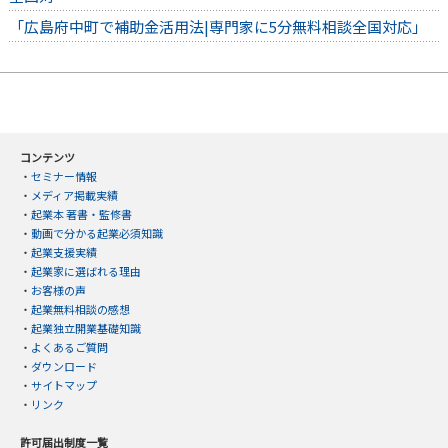
「広島府中町で補助金活用法|専門家に5分無料相談全国対応」
コンテンツ
・
セミナー情報
・
メディア掲載実績
・
起業本 著書・監修書
・
動画で分かる起業必須知識
・
起業支援実績
・
起業家に選ばれる理由
・
お客様の声
・
起業無料相談の感想
・
起業独立開業基礎知識
・
よくあるご質問
・
ダウンロード
・
サイトマップ
・
リンク
許可届出制度一覧