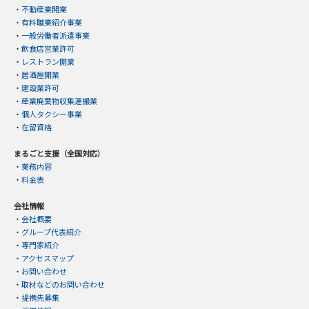
・
不動産業開業
・
有料職業紹介事業
・
一般労働者派遣事業
・
飲食店営業許可
・
レストラン開業
・
居酒屋開業
・
建設業許可
・
産業廃棄物収集運搬業
・
個人タクシー事業
・
在留資格
まるごと支援（全国対応）
・
業務内容
・
料金表
会社情報
・
会社概要
・
グループ代表紹介
・
専門家紹介
・
アクセスマップ
・
お問い合わせ
・
取材などのお問い合わせ
・
提携先募集