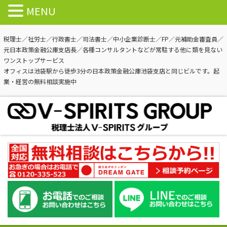
MENU
税理士／社労士／行政書士／司法書士／中小企業診断士／FP／元補助金審査員／
元日本政策金融公庫支店長／各種コンサルタントなどが常駐する他に類を見ない
ワンストップサービス
オフィスは池袋駅から徒歩3分の日本政策金融公庫池袋支店と同じビルです。起
業・経営の無料相談実施中