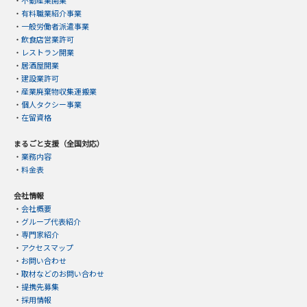
・
有料職業紹介事業
・
一般労働者派遣事業
・
飲食店営業許可
・
レストラン開業
・
居酒屋開業
・
建設業許可
・
産業廃棄物収集運搬業
・
個人タクシー事業
・
在留資格
まるごと支援（全国対応）
・
業務内容
・
料金表
会社情報
・
会社概要
・
グループ代表紹介
・
専門家紹介
・
アクセスマップ
・
お問い合わせ
・
取材などのお問い合わせ
・
提携先募集
・
採用情報