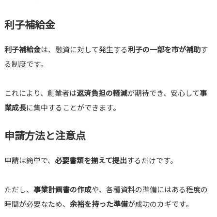
利子補給金
利子補給金
は、融資に対して発生する
利子の一部を市が補助
す
る制度です。
これにより、創業者は
返済負担の軽減
が期待でき、安心して
事
業成長
に集中することができます。
申請方法と注意点
申請は簡単で、
必要書類を揃えて提出
するだけです。
ただし、
事業計画書の作成
や、各種資料の準備にはある程度の
時間が必要なため、
余裕を持った準備
が成功のカギです。