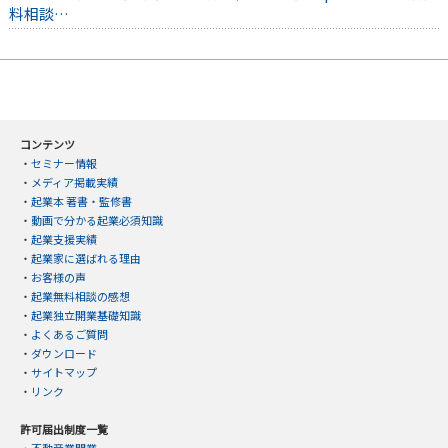
料相談…
コンテンツ
・
セミナー情報
・
メディア掲載実績
・
起業本 著書・監修書
・
動画で分かる起業必須知識
・
起業支援実績
・
起業家に選ばれる理由
・
お客様の声
・
起業無料相談の感想
・
起業独立開業基礎知識
・
よくあるご質問
・
ダウンロード
・
サイトマップ
・
リンク
許可届出制度一覧
・
不動産業開業