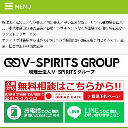
MENU
税理士／社労士／行政書士／司法書士／中小企業診断士／FP／元補助金審査員／
元日本政策金融公庫支店長／各種コンサルタントなどが常駐する他に類を見ない
ワンストップサービス
オフィスは池袋駅から徒歩3分の日本政策金融公庫池袋支店と同じビルです。起
業・経営の無料相談実施中