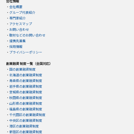
会社情報
・
会社概要
・
グループ代表紹介
・
専門家紹介
・
アクセスマップ
・
お問い合わせ
・
取材などのお問い合わせ
・
提携先募集
・
採用情報
・
プライバシーポリシー
創業融資 制度一覧（全国対応）
・
国の創業融資制度
・
北海道の創業融資制度
・
青森県の創業融資制度
・
岩手県の創業融資制度
・
宮城県の創業融資制度
・
秋田県の創業融資制度
・
山形県の創業融資制度
・
福島県の創業融資制度
・
千代田区の創業融資制度
・
中央区の創業融資制度
・
港区の創業融資制度
・
新宿区の創業融資制度