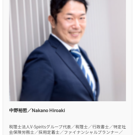
中野裕哲／Nakano Hiroaki
税理士法人V-Spiritsグループ代表／税理士／行政書士／特定社
会保険労務士／採用定着士／ファイナンシャルプランナー／