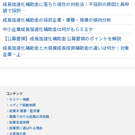
成長加速化補助金に落ちた場合の対処法｜不採択の原因と再申
請で採択…
成長加速化補助金の採択企業・業種・規模の傾向分析
中小企業成長加速化補助金は何がもらえるか
【公募要領】成長加速化補助金 公募要領のポイントを解説
成長加速化補助金と大規模成長投資補助金の違いは何か｜対象
企業・上…
コンテンツ
・
セミナー情報
・
メディア掲載実績
・
起業本 著書・監修書
・
動画で分かる起業必須知識
・
起業支援実績
・
起業家に選ばれる理由
・
お客様の声