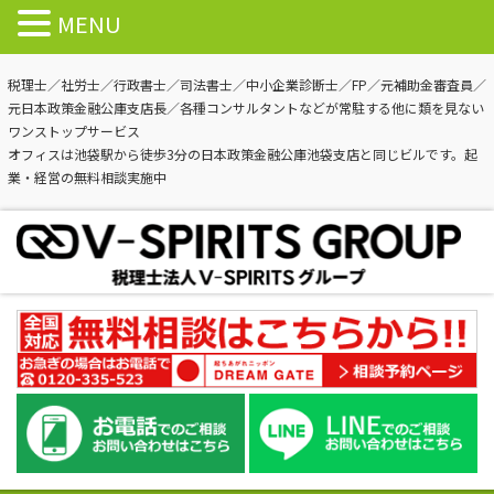
MENU
税理士／社労士／行政書士／司法書士／中小企業診断士／FP／元補助金審査員／
元日本政策金融公庫支店長／各種コンサルタントなどが常駐する他に類を見ない
ワンストップサービス
オフィスは池袋駅から徒歩3分の日本政策金融公庫池袋支店と同じビルです。起
業・経営の無料相談実施中