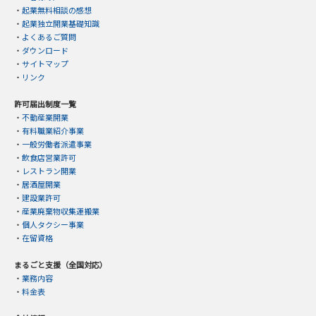
・
起業無料相談の感想
・
起業独立開業基礎知識
・
よくあるご質問
・
ダウンロード
・
サイトマップ
・
リンク
許可届出制度一覧
・
不動産業開業
・
有料職業紹介事業
・
一般労働者派遣事業
・
飲食店営業許可
・
レストラン開業
・
居酒屋開業
・
建設業許可
・
産業廃棄物収集運搬業
・
個人タクシー事業
・
在留資格
まるごと支援（全国対応）
・
業務内容
・
料金表