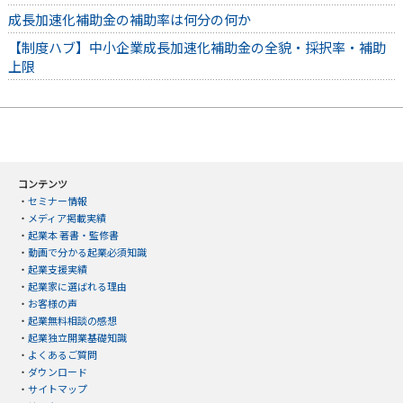
成長加速化補助金の補助率は何分の何か
【制度ハブ】中小企業成長加速化補助金の全貌・採択率・補助
上限
コンテンツ
・
セミナー情報
・
メディア掲載実績
・
起業本 著書・監修書
・
動画で分かる起業必須知識
・
起業支援実績
・
起業家に選ばれる理由
・
お客様の声
・
起業無料相談の感想
・
起業独立開業基礎知識
・
よくあるご質問
・
ダウンロード
・
サイトマップ