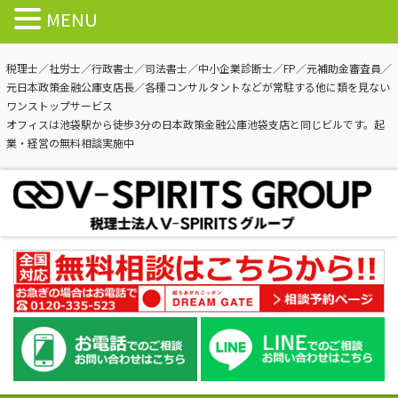
MENU
税理士／社労士／行政書士／司法書士／中小企業診断士／FP／元補助金審査員／
元日本政策金融公庫支店長／各種コンサルタントなどが常駐する他に類を見ない
ワンストップサービス
オフィスは池袋駅から徒歩3分の日本政策金融公庫池袋支店と同じビルです。起
業・経営の無料相談実施中