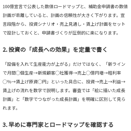
100億宣言で公表した数値ロードマップと、補助金申請書の数値
計画が乖離していると、計画の信頼性が大きく下がります。宣
言段階から、投資シナリオ・売上見通し・賃上げ計画をセット
で設計しておくと、申請書づくりが圧倒的に楽になります。
2. 投資の「成長への効果」を定量で書く
「設備を入れて生産能力が上がる」だけではなく、「新ライン
で月間◯個生産→新規顧客◯社獲得→売上◯億円増→粗利率
◯％→賃上げ原資◯円」といった具合に、投資→売上→利益→
賃上げの流れを数字で説明します。審査では「絵に描いた成長
計画」と「数字でつながった成長計画」を明確に区別して見ら
れます。
3. 早めに専門家とロードマップを確認する