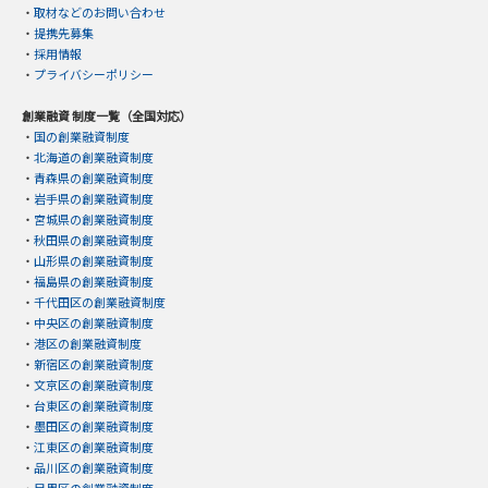
・
取材などのお問い合わせ
・
提携先募集
・
採用情報
・
プライバシーポリシー
創業融資 制度一覧（全国対応）
・
国の創業融資制度
・
北海道の創業融資制度
・
青森県の創業融資制度
・
岩手県の創業融資制度
・
宮城県の創業融資制度
・
秋田県の創業融資制度
・
山形県の創業融資制度
・
福島県の創業融資制度
・
千代田区の創業融資制度
・
中央区の創業融資制度
・
港区の創業融資制度
・
新宿区の創業融資制度
・
文京区の創業融資制度
・
台東区の創業融資制度
・
墨田区の創業融資制度
・
江東区の創業融資制度
・
品川区の創業融資制度