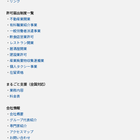
・
リンク
許可届出制度一覧
・
不動産業開業
・
有料職業紹介事業
・
一般労働者派遣事業
・
飲食店営業許可
・
レストラン開業
・
居酒屋開業
・
建設業許可
・
産業廃棄物収集運搬業
・
個人タクシー事業
・
在留資格
まるごと支援（全国対応）
・
業務内容
・
料金表
会社情報
・
会社概要
・
グループ代表紹介
・
専門家紹介
・
アクセスマップ
・
お問い合わせ