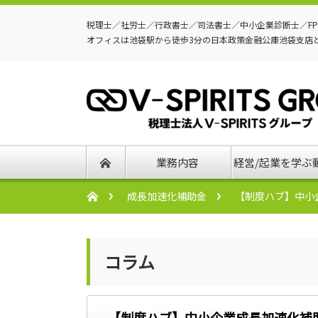
税理士／社労士／行政書士／司法書士／中小企業診断士／F
オフィスは池袋駅から徒歩3分の日本政策金融公庫池袋支店
業務内容
経営/起業を学ぶ
成長加速化補助金
【制度ハブ】中小
コラム
【制度ハブ】中小企業成長加速化補