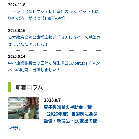
2024.11.8
【テレビ出演】フジテレビ系列のnewsイット！に
弊社の渋田が出演【106万の壁】
2023.8.16
日本政策金融公庫様広報誌「ミチしるべ」で執筆さ
せていただきました！
2023.6.14
中小企業診断士の三浦が弥生様公式Youtubeチャン
ネルの動画に出演しました！
新着コラム
2026.8.7
菓子製造業の補助金一覧
【2026年度】目的別に選ぶ
設備・新商品・EC進出の使
い分け
...