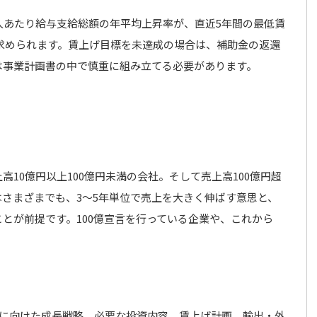
人あたり給与支給総額の年平均上昇率が、直近5年間の最低賃
が求められます。賃上げ目標を未達成の場合は、補助金の返還
は事業計画書の中で慎重に組み立てる必要があります。
10億円以上100億円未満の会社。そして売上高100億円超
さまざまでも、3〜5年単位で売上を大きく伸ばす意思と、
とが前提です。100億宣言を行っている企業や、これから
超に向けた成長戦略、必要な投資内容、賃上げ計画、輸出・外