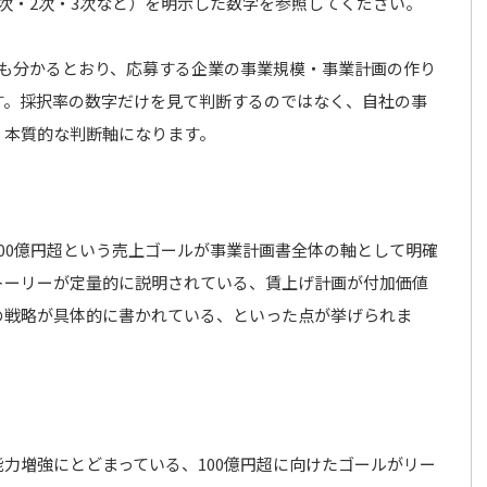
次・2次・3次など）を明示した数字を参照してください。
らも分かるとおり、応募する企業の事業規模・事業計画の作り
す。採択率の数字だけを見て判断するのではなく、自社の事
、本質的な判断軸になります。
00億円超という売上ゴールが事業計画書全体の軸として明確
トーリーが定量的に説明されている、賃上げ計画が付加価値
の戦略が具体的に書かれている、といった点が挙げられま
力増強にとどまっている、100億円超に向けたゴールがリー