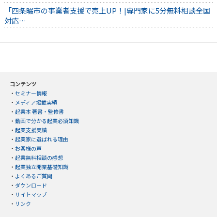
「四条畷市の事業者支援で売上UP！|専門家に5分無料相談全国
対応…
コンテンツ
・
セミナー情報
・
メディア掲載実績
・
起業本 著書・監修書
・
動画で分かる起業必須知識
・
起業支援実績
・
起業家に選ばれる理由
・
お客様の声
・
起業無料相談の感想
・
起業独立開業基礎知識
・
よくあるご質問
・
ダウンロード
・
サイトマップ
・
リンク