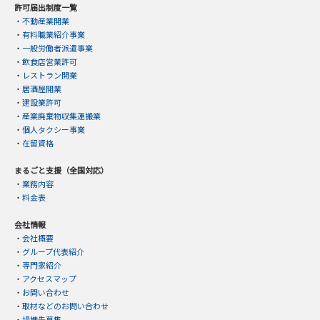
許可届出制度一覧
・
不動産業開業
・
有料職業紹介事業
・
一般労働者派遣事業
・
飲食店営業許可
・
レストラン開業
・
居酒屋開業
・
建設業許可
・
産業廃棄物収集運搬業
・
個人タクシー事業
・
在留資格
まるごと支援（全国対応）
・
業務内容
・
料金表
会社情報
・
会社概要
・
グループ代表紹介
・
専門家紹介
・
アクセスマップ
・
お問い合わせ
・
取材などのお問い合わせ
・
提携先募集