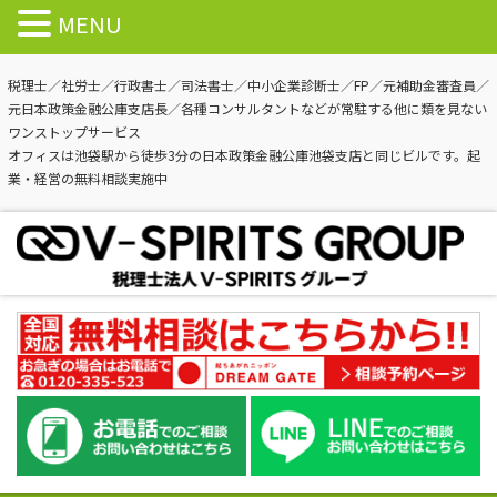
MENU
税理士／社労士／行政書士／司法書士／中小企業診断士／FP／元補助金審査員／
元日本政策金融公庫支店長／各種コンサルタントなどが常駐する他に類を見ない
ワンストップサービス
オフィスは池袋駅から徒歩3分の日本政策金融公庫池袋支店と同じビルです。起
業・経営の無料相談実施中