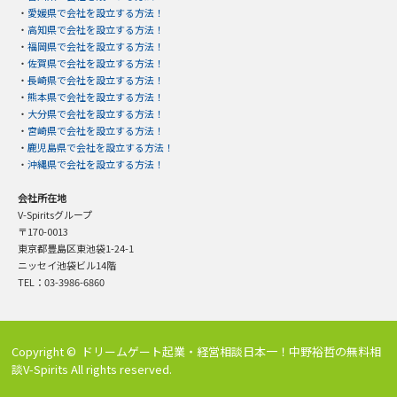
・
愛媛県で会社を設立する方法！
・
高知県で会社を設立する方法！
・
福岡県で会社を設立する方法！
・
佐賀県で会社を設立する方法！
・
長崎県で会社を設立する方法！
・
熊本県で会社を設立する方法！
・
大分県で会社を設立する方法！
・
宮崎県で会社を設立する方法！
・
鹿児島県で会社を設立する方法！
・
沖縄県で会社を設立する方法！
会社所在地
V-Spiritsグループ
〒170-0013
東京都豊島区東池袋1-24-1
ニッセイ池袋ビル14階
TEL：03-3986-6860
Copyright ©
ドリームゲート起業・経営相談日本一！中野裕哲の無料相
談V-Spirits
All rights reserved.