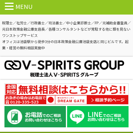
MENU
税理士／社労士／行政書士／司法書士／中小企業診断士／FP／元補助金審査員／
元日本政策金融公庫支店長／各種コンサルタントなどが常駐する他に類を見ない
ワンストップサービス
オフィスは池袋駅から徒歩3分の日本政策金融公庫池袋支店と同じビルです。起
業・経営の無料相談実施中