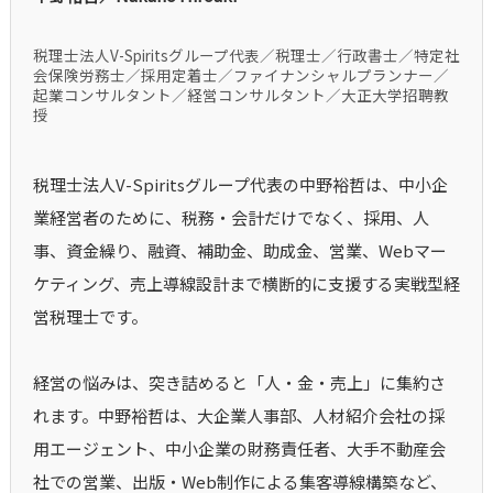
税理士法人V-Spiritsグループ代表／税理士／行政書士／特定社
会保険労務士／採用定着士／ファイナンシャルプランナー／
起業コンサルタント／経営コンサルタント／大正大学招聘教
授
税理士法人V-Spiritsグループ代表の中野裕哲は、中小企
業経営者のために、税務・会計だけでなく、採用、人
事、資金繰り、融資、補助金、助成金、営業、Webマー
ケティング、売上導線設計まで横断的に支援する実戦型経
営税理士です。
経営の悩みは、突き詰めると「人・金・売上」に集約さ
れます。中野裕哲は、大企業人事部、人材紹介会社の採
用エージェント、中小企業の財務責任者、大手不動産会
社での営業、出版・Web制作による集客導線構築など、