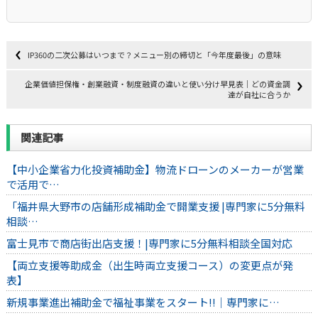
IP360の二次公募はいつまで？メニュー別の締切と「今年度最後」の意味
企業価値担保権・創業融資・制度融資の違いと使い分け早見表｜どの資金調
達が自社に合うか
関連記事
【中小企業省力化投資補助金】物流ドローンのメーカーが営業
で活用で…
「福井県大野市の店舗形成補助金で開業支援 |専門家に5分無料
相談…
富士見市で商店街出店支援！|専門家に5分無料相談全国対応
【両立支援等助成金（出生時両立支援コース）の変更点が発
表】
新規事業進出補助金で福祉事業をスタート‼｜専門家に…