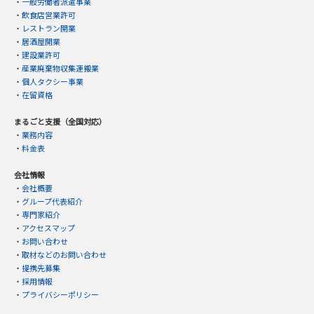
・
一般労働者派遣事業
・
飲食店営業許可
・
レストラン開業
・
居酒屋開業
・
建設業許可
・
産業廃棄物収集運搬業
・
個人タクシー事業
・
在留資格
まるごと支援（全国対応）
・
業務内容
・
料金表
会社情報
・
会社概要
・
グループ代表紹介
・
専門家紹介
・
アクセスマップ
・
お問い合わせ
・
取材などのお問い合わせ
・
提携先募集
・
採用情報
・
プライバシーポリシー