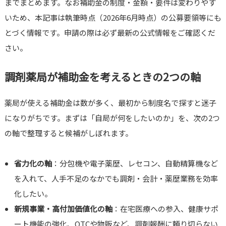
までまとめます。なお補助金の制度・金額・要件は変わりやす
いため、本記事は執筆時点（2026年6月時点）の公募要領等にも
とづく情報です。申請の際は必ず最新の公式情報をご確認くだ
さい。
調剤薬局が補助金を考えるときの2つの軸
薬局が使える補助金は数が多く、最初から制度名で探すと迷子
になりがちです。まずは「自局が何をしたいのか」を、次の2つ
の軸で整理すると候補がしぼれます。
省力化の軸
：分包機や電子薬歴、レセコン、自動精算機など
を入れて、人手不足のなかでも調剤・会計・薬歴業務を効率
化したい。
新規事業・高付加価値化の軸
：在宅医療への参入、健康サポ
ート機能の強化、OTCや物販など、調剤報酬に頼り切らない