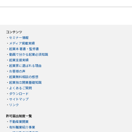
コンテンツ
・
セミナー情報
・
メディア掲載実績
・
起業本 著書・監修書
・
動画で分かる起業必須知識
・
起業支援実績
・
起業家に選ばれる理由
・
お客様の声
・
起業無料相談の感想
・
起業独立開業基礎知識
・
よくあるご質問
・
ダウンロード
・
サイトマップ
・
リンク
許可届出制度一覧
・
不動産業開業
・
有料職業紹介事業