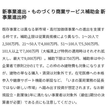
新事業進出・ものづくり商業サービス補助金 新
事業進出枠
既存事業とは異なる新市場・高付加価値事業への進出を支援す
る枠です。補助上限は従業員規模により異なり、1〜20人で
2,500万円、21〜50人で4,000万円、51〜100人で5,500万円、
101人以上で7,000万円（大幅賃上げ特例の適用時はそれぞれ拡
大し、最大で9,000万円）。補助下限は750万円、補助率は中小
企業者で原則2分の1です。この枠のみ建物費も対象になります
が、建物の単なる購入・賃貸は対象外です。在宅医療への本格
参入や健康サポート機能の新設など、「いまの薬局業務の延長
ではない新しい市場」へ踏み出す投資が想定されます。なお新
規設立・創業後1年に満たない事業者は対象外（最低1期分の決
算書が必要）である点にも注意してください。