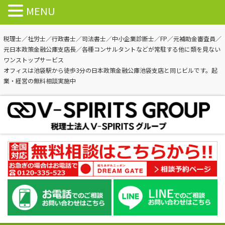
MENU
税理士／社労士／行政書士／司法書士／中小企業診断士／FP／元補助金審査員／
元日本政策金融公庫支店長／各種コンサルタントなどが常駐する他に類を見ない
ワンストップサービス
オフィスは池袋駅から徒歩3分の日本政策金融公庫池袋支店と同じビルです。起
業・経営の無料相談実施中