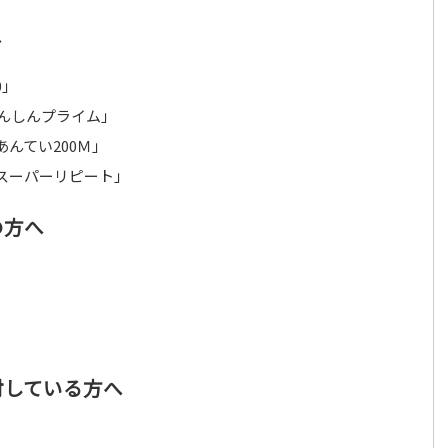
へ
0」
あんしんプライム」
んてい200Ｍ」
スーパーリピート」
の方へ
討している方へ