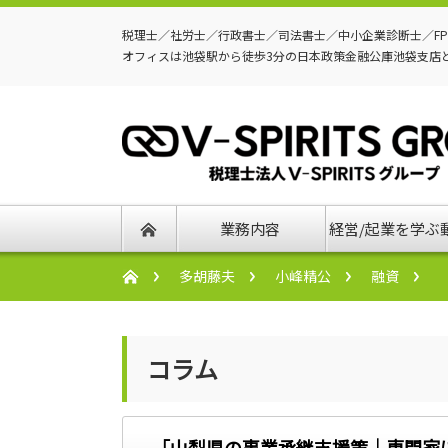
税理士／社労士／行政書士／司法書士／中小企業診断士／F
オフィスは池袋駅から徒歩3分の日本政策金融公庫池袋支店
業務内容
経営/起業を学ぶ
多胡藤夫
小峰精公
融資
コラム
「山梨県の事業承継支援策｜専門家