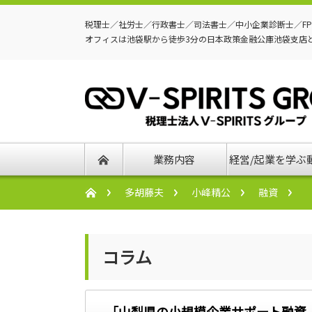
税理士／社労士／行政書士／司法書士／中小企業診断士／F
オフィスは池袋駅から徒歩3分の日本政策金融公庫池袋支店
業務内容
経営/起業を学ぶ
多胡藤夫
小峰精公
融資
コラム
「山梨県の小規模企業サポート融資