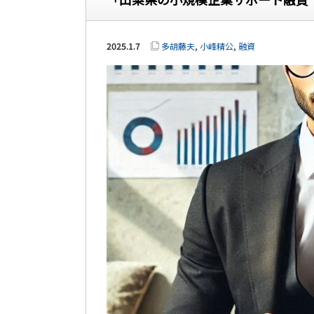
2025.1.7
多胡藤夫
,
小峰精公
,
融資