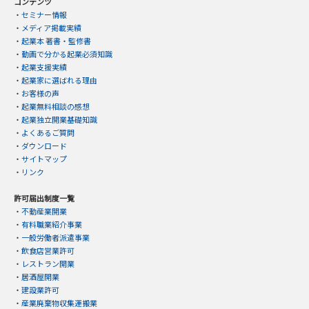
コンテンツ
・
セミナー情報
・
メディア掲載実績
・
起業本 著書・監修書
・
動画で分かる起業必須知識
・
起業支援実績
・
起業家に選ばれる理由
・
お客様の声
・
起業無料相談の感想
・
起業独立開業基礎知識
・
よくあるご質問
・
ダウンロード
・
サイトマップ
・
リンク
許可届出制度一覧
・
不動産業開業
・
有料職業紹介事業
・
一般労働者派遣事業
・
飲食店営業許可
・
レストラン開業
・
居酒屋開業
・
建設業許可
・
産業廃棄物収集運搬業