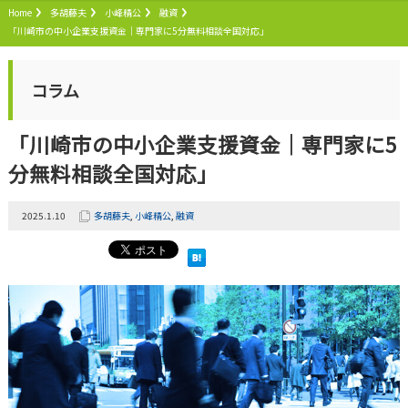
Home
多胡藤夫
小峰精公
融資
「川崎市の中小企業支援資金｜専門家に5分無料相談全国対応」
コラム
「川崎市の中小企業支援資金｜専門家に5
分無料相談全国対応」
2025.1.10
多胡藤夫
,
小峰精公
,
融資