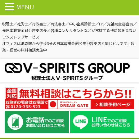
MENU
税理士／社労士／行政書士／司法書士／中小企業診断士／FP／元補助金審査員／
元日本政策金融公庫支店長／各種コンサルタントなどが常駐する他に類を見ない
ワンストップサービス
オフィスは池袋駅から徒歩3分の日本政策金融公庫池袋支店と同じビルです。起
業・経営の無料相談実施中