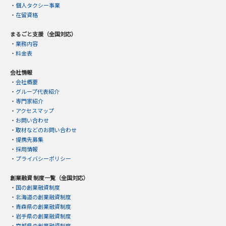
・
個人タクシー事業
・
在留資格
まるごと支援（全国対応）
・
業務内容
・
料金表
会社情報
・
会社概要
・
グループ代表紹介
・
専門家紹介
・
アクセスマップ
・
お問い合わせ
・
取材などのお問い合わせ
・
提携先募集
・
採用情報
・
プライバシーポリシー
創業融資 制度一覧（全国対応）
・
国の創業融資制度
・
北海道の創業融資制度
・
青森県の創業融資制度
・
岩手県の創業融資制度
・
宮城県の創業融資制度