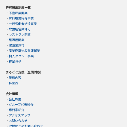
許可届出制度一覧
・
不動産業開業
・
有料職業紹介事業
・
一般労働者派遣事業
・
飲食店営業許可
・
レストラン開業
・
居酒屋開業
・
建設業許可
・
産業廃棄物収集運搬業
・
個人タクシー事業
・
在留資格
まるごと支援（全国対応）
・
業務内容
・
料金表
会社情報
・
会社概要
・
グループ代表紹介
・
専門家紹介
・
アクセスマップ
・
お問い合わせ
・
取材などのお問い合わせ