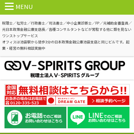
MENU
税理士／社労士／行政書士／司法書士／中小企業診断士／FP／元補助金審査員／
元日本政策金融公庫支店長／各種コンサルタントなどが常駐する他に類を見ない
ワンストップサービス
オフィスは池袋駅から徒歩3分の日本政策金融公庫池袋支店と同じビルです。起
業・経営の無料相談実施中