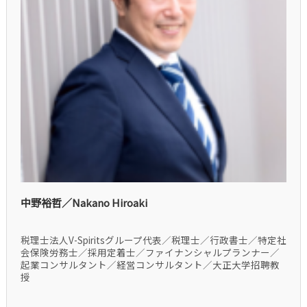
中野裕哲／Nakano Hiroaki
税理士法人V-Spiritsグループ代表／税理士／行政書士／特定社
会保険労務士／採用定着士／ファイナンシャルプランナー／
起業コンサルタント／経営コンサルタント／大正大学招聘教
授