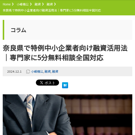
Home
小峰精公
融資
融資
奈良県で特例中小企業者向け融資活用法｜専門家に5分無料相談全国対応
コラム
奈良県で特例中小企業者向け融資活用法
｜専門家に5分無料相談全国対応
2024.12.1
小峰精公
,
融資
,
融資