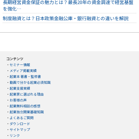
長期経営資金保証の魅力とは？最長20年の資金調達で経営基盤
を強化…
制度融資とは？日本政策金融公庫・銀行融資との違いを解説
コンテンツ
・
セミナー情報
・
メディア掲載実績
・
起業本 著書・監修書
・
動画で分かる起業必須知識
・
起業支援実績
・
起業家に選ばれる理由
・
お客様の声
・
起業無料相談の感想
・
起業独立開業基礎知識
・
よくあるご質問
・
ダウンロード
・
サイトマップ
・
リンク