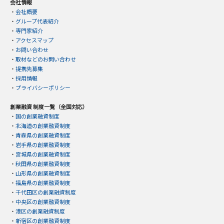
会社情報
・
会社概要
・
グループ代表紹介
・
専門家紹介
・
アクセスマップ
・
お問い合わせ
・
取材などのお問い合わせ
・
提携先募集
・
採用情報
・
プライバシーポリシー
創業融資 制度一覧（全国対応）
・
国の創業融資制度
・
北海道の創業融資制度
・
青森県の創業融資制度
・
岩手県の創業融資制度
・
宮城県の創業融資制度
・
秋田県の創業融資制度
・
山形県の創業融資制度
・
福島県の創業融資制度
・
千代田区の創業融資制度
・
中央区の創業融資制度
・
港区の創業融資制度
・
新宿区の創業融資制度