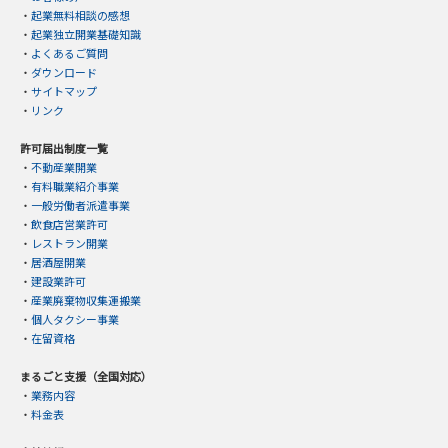
・
起業無料相談の感想
・
起業独立開業基礎知識
・
よくあるご質問
・
ダウンロード
・
サイトマップ
・
リンク
許可届出制度一覧
・
不動産業開業
・
有料職業紹介事業
・
一般労働者派遣事業
・
飲食店営業許可
・
レストラン開業
・
居酒屋開業
・
建設業許可
・
産業廃棄物収集運搬業
・
個人タクシー事業
・
在留資格
まるごと支援（全国対応）
・
業務内容
・
料金表