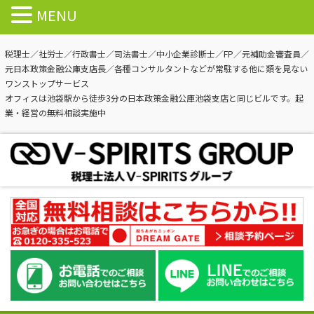
MENU
税理士／社労士／行政書士／司法書士／中小企業診断士／FP／元補助金審査員／
元日本政策金融公庫支店長／各種コンサルタントなどが常駐する他に類を見ない
ワンストップサービス
オフィスは池袋駅から徒歩3分の日本政策金融公庫池袋支店と同じビルです。起
業・経営の無料相談実施中