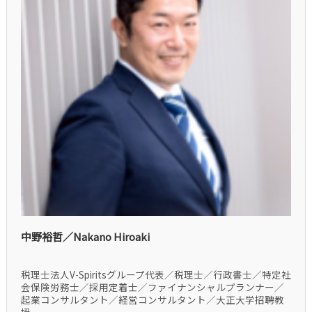
中野裕哲／Nakano Hiroaki
税理士法人V-Spiritsグループ代表／税理士／行政書士／特定社
会保険労務士／採用定着士／ファイナンシャルプランナー／
起業コンサルタント／経営コンサルタント／大正大学招聘教
授