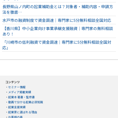
長野県山ノ内町の起業補助金とは？対象者・補助内容・申請方
法を徹底…
水戸市の融資制度で資金調達｜専門家に5分無料相談全国対応
【香川県】中小企業向け事業承継支援融資｜専門家の無料相談
あり！
「川崎市の低利融資で資金調達｜専門家に5分無料相談全国対
応」
コンテンツ
・
セミナー情報
・
メディア掲載実績
・
起業本 著書・監修書
・
動画で分かる起業必須知識
・
起業支援実績
・
起業家に選ばれる理由
・
お客様の声