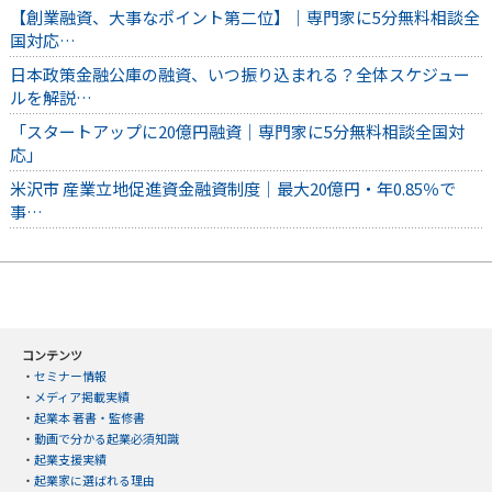
【創業融資、大事なポイント第二位】｜専門家に5分無料相談全
国対応…
日本政策金融公庫の融資、いつ振り込まれる？全体スケジュー
ルを解説…
「スタートアップに20億円融資｜専門家に5分無料相談全国対
応」
米沢市 産業立地促進資金融資制度｜最大20億円・年0.85％で
事…
コンテンツ
・
セミナー情報
・
メディア掲載実績
・
起業本 著書・監修書
・
動画で分かる起業必須知識
・
起業支援実績
・
起業家に選ばれる理由