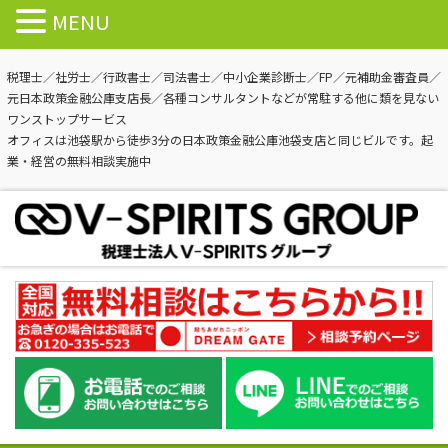
MENU
税理士／社労士／行政書士／司法書士／中小企業診断士／FP／元補助金審査員／
元日本政策金融公庫支店長／各種コンサルタントなどが常駐する他に類を見ない
ワンストップサービス
オフィスは池袋駅から徒歩3分の日本政策金融公庫池袋支店と同じビルです。起
業・経営の無料相談実施中