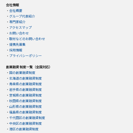
会社情報
・
会社概要
・
グループ代表紹介
・
専門家紹介
・
アクセスマップ
・
お問い合わせ
・
取材などのお問い合わせ
・
提携先募集
・
採用情報
・
プライバシーポリシー
創業融資 制度一覧（全国対応）
・
国の創業融資制度
・
北海道の創業融資制度
・
青森県の創業融資制度
・
岩手県の創業融資制度
・
宮城県の創業融資制度
・
秋田県の創業融資制度
・
山形県の創業融資制度
・
福島県の創業融資制度
・
千代田区の創業融資制度
・
中央区の創業融資制度
・
港区の創業融資制度