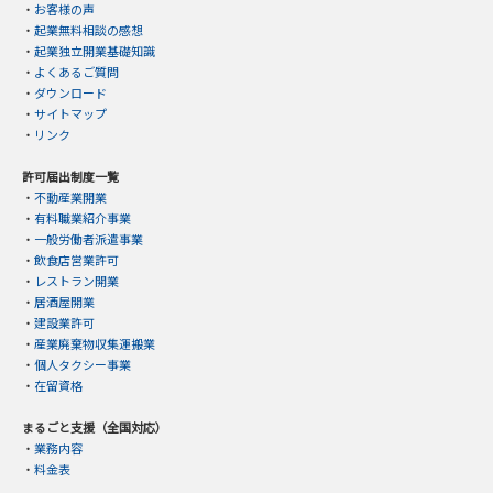
・
お客様の声
・
起業無料相談の感想
・
起業独立開業基礎知識
・
よくあるご質問
・
ダウンロード
・
サイトマップ
・
リンク
許可届出制度一覧
・
不動産業開業
・
有料職業紹介事業
・
一般労働者派遣事業
・
飲食店営業許可
・
レストラン開業
・
居酒屋開業
・
建設業許可
・
産業廃棄物収集運搬業
・
個人タクシー事業
・
在留資格
まるごと支援（全国対応）
・
業務内容
・
料金表