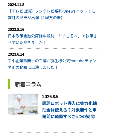
2024.11.8
【テレビ出演】フジテレビ系列のnewsイット！に
弊社の渋田が出演【106万の壁】
2023.8.16
日本政策金融公庫様広報誌「ミチしるべ」で執筆さ
せていただきました！
2023.6.14
中小企業診断士の三浦が弥生様公式Youtubeチャン
ネルの動画に出演しました！
新着コラム
2026.8.5
調理ロボット導入に省力化補
助金は使える？対象要件と申
請前に確認すべき6つの疑問
...