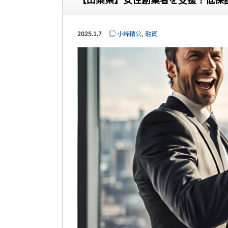
2025.1.7
小峰精公
,
融資