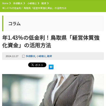
Home
多胡藤夫
小峰精公
融資
年1.43％の低金利！鳥取県「経営体質強化資金」の活用方法
コラム
年1.43％の低金利！鳥取県「経営体質強
化資金」の活用方法
2024.12.27
多胡藤夫
,
小峰精公
,
融資