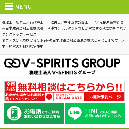
MENU
税理士／社労士／行政書士／司法書士／中小企業診断士／FP／元補助金審査員／
元日本政策金融公庫支店長／各種コンサルタントなどが常駐する他に類を見ない
ワンストップサービス
オフィスは池袋駅から徒歩3分の日本政策金融公庫池袋支店と同じビルです。起
業・経営の無料相談実施中