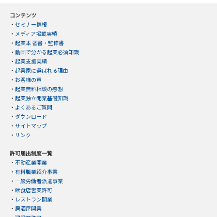
コンテンツ
・
セミナー情報
・
メディア掲載実績
・
起業本 著書・監修書
・
動画で分かる起業必須知識
・
起業支援実績
・
起業家に選ばれる理由
・
お客様の声
・
起業無料相談の感想
・
起業独立開業基礎知識
・
よくあるご質問
・
ダウンロード
・
サイトマップ
・
リンク
許可届出制度一覧
・
不動産業開業
・
有料職業紹介事業
・
一般労働者派遣事業
・
飲食店営業許可
・
レストラン開業
・
居酒屋開業