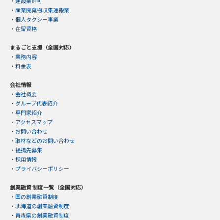
・
建設業許可
・
産業廃棄物収集運搬業
・
個人タクシー事業
・
在留資格
まるごと支援（全国対応）
・
業務内容
・
料金表
会社情報
・
会社概要
・
グループ代表紹介
・
専門家紹介
・
アクセスマップ
・
お問い合わせ
・
取材などのお問い合わせ
・
提携先募集
・
採用情報
・
プライバシーポリシー
創業融資 制度一覧（全国対応）
・
国の創業融資制度
・
北海道の創業融資制度
・
青森県の創業融資制度