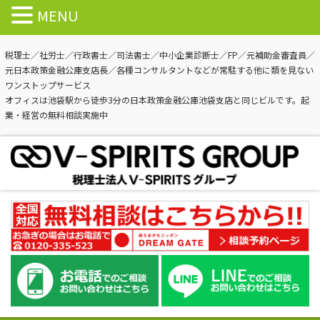
MENU
税理士／社労士／行政書士／司法書士／中小企業診断士／FP／元補助金審査員／
元日本政策金融公庫支店長／各種コンサルタントなどが常駐する他に類を見ない
ワンストップサービス
オフィスは池袋駅から徒歩3分の日本政策金融公庫池袋支店と同じビルです。起
業・経営の無料相談実施中