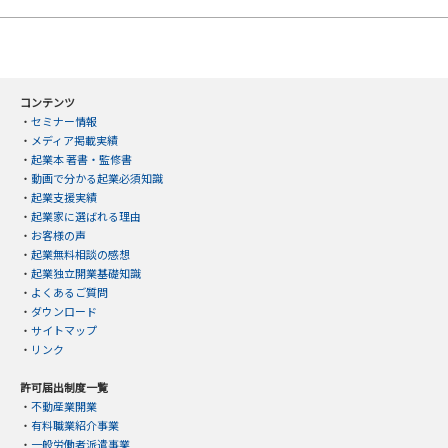
コンテンツ
・
セミナー情報
・
メディア掲載実績
・
起業本 著書・監修書
・
動画で分かる起業必須知識
・
起業支援実績
・
起業家に選ばれる理由
・
お客様の声
・
起業無料相談の感想
・
起業独立開業基礎知識
・
よくあるご質問
・
ダウンロード
・
サイトマップ
・
リンク
許可届出制度一覧
・
不動産業開業
・
有料職業紹介事業
・
一般労働者派遣事業