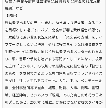
成金 人事 給与計算 社会保険 法務 許認可 公庫連携 認定支援
機関）など
【略歴】
経営者である父の元に生まれ、幼き頃より経営者になること
を目標として過ごす。バブル崩壊の影響を受け経営が悪化。
一家離散に近い貧困状況を経験し、「経営者の支援」をライ
フワークとしたいと決意。それに役立ちそうな各種資格を学
生時代を中心に取得。同じく経営者であるメンターの伯父よ
り、単に書類や手続を追求する専門家としてではなく、視野
を広げ「ビジネス」の現場での経験を元に経営者の「経営そ
のもの」を支援できるような専門家を目指すようアドバイス
を受け、社会人生活をスタート。大手、中小、ベンチャー企
業、会計事務所等で営業、経理、財務、人事、総務、管理
職、経営陣等、ビジネスの「現場」での充実した修行の日々
を送ったあと、2007年に独立。ほかにはない支援スタイルが