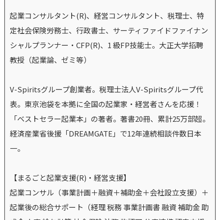
起業コンサルタント(R)、経営コンサルタント、税理士、特
定社会保険労務士、行政書士、サーティファイドファイナン
シャルプランナー・CFP(R)、1 級FP技能士。大正大学招聘
教授（起業論、ゼミ等）
V-Spiritsグループ創業者。税理士法人V-Spiritsグループ代
表。東京池袋を本拠に全国の起業家・経営者さんを応援！
「ベストセラー起業本」の著者。著書20冊、累計25万部超。
経済産業省後援「DREAMGATE」で12年連続相談件数日本
一。
【まるごと起業支援(R)・経営支援】
起業コンサル（事業計画＋融資＋補助金＋会社設立支援）＋
起業後の総合サポート（経理 税務 事業計画書 融資 補助金 助