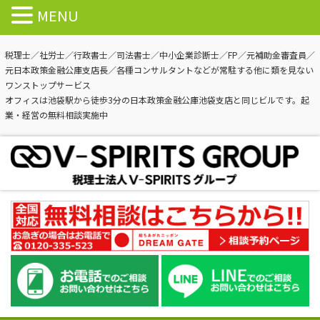
MENU
税理士／社労士／行政書士／司法書士／中小企業診断士／FP／元補助金審査員／
元日本政策金融公庫支店長／各種コンサルタントなどが常駐する他に類を見ない
ワンストップサービス
オフィスは池袋駅から徒歩3分の日本政策金融公庫池袋支店と同じビルです。起
業・経営の無料相談実施中