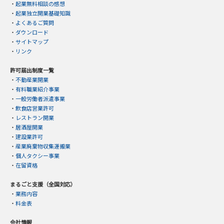
・
起業無料相談の感想
・
起業独立開業基礎知識
・
よくあるご質問
・
ダウンロード
・
サイトマップ
・
リンク
許可届出制度一覧
・
不動産業開業
・
有料職業紹介事業
・
一般労働者派遣事業
・
飲食店営業許可
・
レストラン開業
・
居酒屋開業
・
建設業許可
・
産業廃棄物収集運搬業
・
個人タクシー事業
・
在留資格
まるごと支援（全国対応）
・
業務内容
・
料金表
会社情報