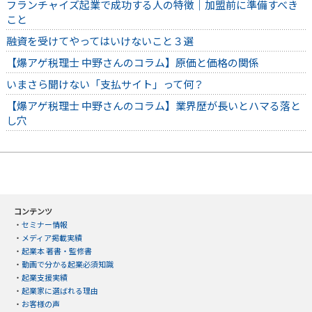
フランチャイズ起業で成功する人の特徴｜加盟前に準備すべき
こと
融資を受けてやってはいけないこと３選
【爆アゲ税理士 中野さんのコラム】原価と価格の関係
いまさら聞けない「支払サイト」って何？
【爆アゲ税理士 中野さんのコラム】業界歴が長いとハマる落と
し穴
コンテンツ
・
セミナー情報
・
メディア掲載実績
・
起業本 著書・監修書
・
動画で分かる起業必須知識
・
起業支援実績
・
起業家に選ばれる理由
・
お客様の声