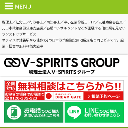
MENU
税理士／社労士／行政書士／司法書士／中小企業診断士／FP／元補助金審査員／
元日本政策金融公庫支店長／各種コンサルタントなどが常駐する他に類を見ない
ワンストップサービス
オフィスは池袋駅から徒歩3分の日本政策金融公庫池袋支店と同じビルです。起
業・経営の無料相談実施中