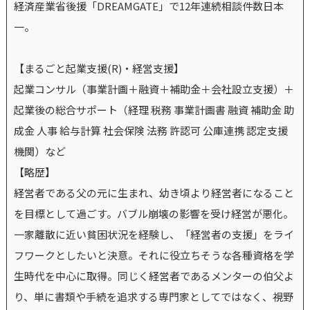
経済産業省後援「DREAMGATE」で12年連続相談件数日本
一。
【まるごと起業支援(R)・経営支援】
起業コンサル（事業計画＋融資＋補助金＋会社設立支援）＋
起業後の総合サポート（経理 税務 事業計画書 融資 補助金 助
成金 人事 給与計算 社会保険 法務 許認可 公庫連携 認定支援
機関）など
【略歴】
経営者である父の元に生まれ、幼き頃より経営者になること
を目標として過ごす。バブル崩壊の影響を受け経営が悪化。
一家離散に近い貧困状況を経験し、「経営者の支援」をライ
フワークとしたいと決意。それに役立ちそうな各種資格を学
生時代を中心に取得。同じく経営者であるメンターの伯父よ
り、単に書類や手続を追求する専門家としてではなく、視野