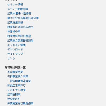
・
セミナー情報
・
メディア掲載実績
・
起業本 著書・監修書
・
動画で分かる起業必須知識
・
起業支援実績
・
起業家に選ばれる理由
・
お客様の声
・
起業無料相談の感想
・
起業独立開業基礎知識
・
よくあるご質問
・
ダウンロード
・
サイトマップ
・
リンク
許可届出制度一覧
・
不動産業開業
・
有料職業紹介事業
・
一般労働者派遣事業
・
飲食店営業許可
・
レストラン開業
・
居酒屋開業
・
建設業許可
・
産業廃棄物収集運搬業