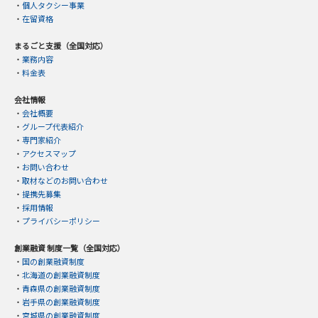
・
個人タクシー事業
・
在留資格
まるごと支援（全国対応）
・
業務内容
・
料金表
会社情報
・
会社概要
・
グループ代表紹介
・
専門家紹介
・
アクセスマップ
・
お問い合わせ
・
取材などのお問い合わせ
・
提携先募集
・
採用情報
・
プライバシーポリシー
創業融資 制度一覧（全国対応）
・
国の創業融資制度
・
北海道の創業融資制度
・
青森県の創業融資制度
・
岩手県の創業融資制度
・
宮城県の創業融資制度