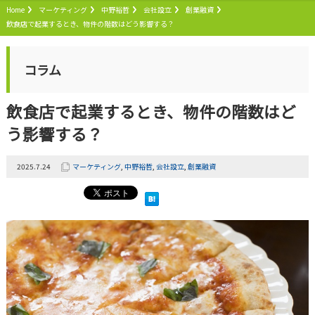
Home
マーケティング
中野裕哲
会社設立
創業融資
飲食店で起業するとき、物件の階数はどう影響する？
コラム
飲食店で起業するとき、物件の階数はど
う影響する？
2025.7.24
マーケティング
,
中野裕哲
,
会社設立
,
創業融資