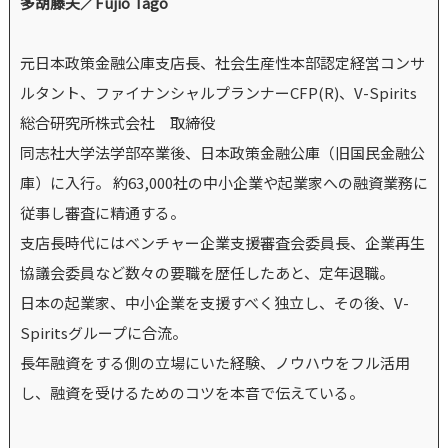
多胡藤夫／Fujio Tago
元日本政策金融公庫支店長、社会生産性本部認定経営コンサ
ルタント、ファイナンシャルプランナーCFP(R)、V-Spirits
総合研究所株式会社 取締役
同志社大学法学部卒業後、日本政策金融公庫（旧国民金融公
庫）に入行。 約63,000社の中小企業や起業家への融資業務に
従事し審査に精通する。
支店長時代にはベンチャー企業支援審査会委員長、企業再生
協議会委員など数々の要職を歴任したあと、定年退職。
日本の起業家、中小企業を支援すべく独立し、その後、V-
Spiritsグループに合流。
長年融資をする側の立場にいた経験、ノウハウをフル活用
し、融資を受けるためのコツを本音で伝えている。