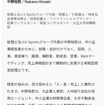
中野裕哲／Nakano Hiroaki
税理士法人V-Spiritsグループ代表／税理士／行政書士／特定社
会保険労務士／採用定着士／ファイナンシャルプランナー／
起業コンサルタント／経営コンサルタント／大正大学招聘教
授
税理士法人V-Spiritsグループ代表の中野裕哲は、中小企
業経営者のために、税務・会計だけでなく、採用、人
事、資金繰り、融資、補助金、助成金、営業、Webマー
ケティング、売上導線設計まで横断的に支援する実戦型経
営税理士です。
経営の悩みは、突き詰めると「人・金・売上」に集約さ
れます。中野裕哲は、大企業人事部、人材紹介会社の採
用エージェント、中小企業の財務責任者、大手不動産会