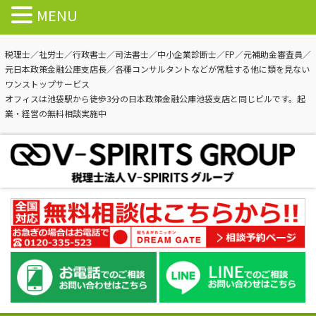
MENU
税理士／社労士／行政書士／司法書士／中小企業診断士／FP／元補助金審査員／
元日本政策金融公庫支店長／各種コンサルタントなどが常駐する他に類を見ない
ワンストップサービス
オフィスは池袋駅から徒歩3分の日本政策金融公庫池袋支店と同じビルです。起
業・経営の無料相談実施中